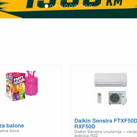
Daikin Sensira FTXF50D
 za balone
RXF50D
atna boca
Daikin Sensira unutarnja + vanj
jedinica R32
KM 95.20
KM 2,843
KM 112.00