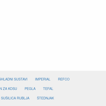
SHLADNI SUSTAVI
IMPERIAL
REFCO
N ZA KOSU
PEGLA
TEFAL
SUŠILICA RUBLJA
ŠTEDNJAK
VA
CIJEV
CRIJEVO
MOTOR
A
GLAMOX
HELIJ
CASTEL
NTIL
INDIKATOR
DEHIDRATOR