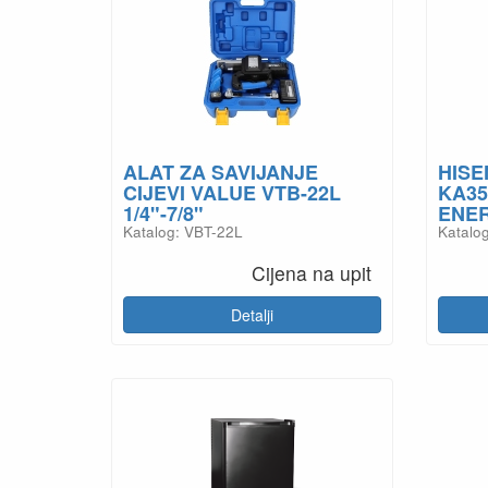
ALAT ZA SAVIJANJE
HISE
CIJEVI VALUE VTB-22L
KA3
1/4"-7/8"
ENER
Katalog: VBT-22L
Katalo
Cijena na upit
Detalji
HLADNJAK MINI BAR BC-
40A 40L