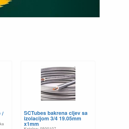
SCTubes bakrena cijev sa
 /
izolacijom 3/4 19.05mm
x1mm
ska
Katalog: 0500107
.00
Cijena na upit
Detalji