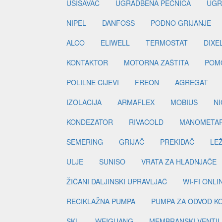
KONTAKTOR
MOTORNA ZAŠTITA
POM
POLILNE CIJEVI
FREON
AGREGAT
IZOLACIJA
ARMAFLEX
MOBIUS
N
KONDEZATOR
RIVACOLD
MANOMETA
SEMERING
GRIJAČ
PREKIDAČ
LE
ULJE
SUNISO
VRATA ZA HLADNJAČE
ŽIČANI DALJINSKI UPRAVLJAČ
WI-FI ONL
RECIKLAŽNA PUMPA
PUMPA ZA ODVOD K
SKL
WEIGUANG
MEMBRANSKI VENTIL
VECAM
NEPOVRATNI VENTIL
DIZNA
KUĆIŠTE EXPANZISKOG VENTILA
TERM.EX
MREŽA VENTILATORA
FMI
EMI
EL