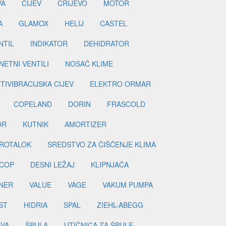
ETNI VENTILI
NOSAČ KLIME
TIVIBRACIJSKA CIJEV
ELEKTRO ORMAR
COPELAND
DORIN
FRASCOLD
OR
KUTNIK
AMORTIZER
ROTALOK
SREDSTVO ZA ČIŠĆENJE KLIMA
COP
DESNI LEŽAJ
KLIPNJAČA
NER
VALUE
VAGE
VAKUM PUMPA
ST
HIDRIA
SPAL
ZIEHL-ABEGG
AVA
ŠPULA
UTIČNICA ZA ŠPULE
METAR
VENTIL ZA PUNJENJE
LOK
ULOŽAK DEHIDRATORA
E
EL.GRIJAČA MREŽA
GRIJAČI KABEL