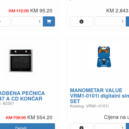
MANOMETAR VALUE
ADBENA PEĆNICA
VRM1-0101i digitalni si
47 A CD KONČAR
SET
g: 60351
Katalog: VRM1-0101i
Cijena na u
KM 554.20
KM 738.95
Detalji