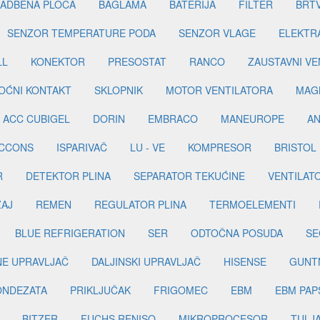
OĆNI KONTAKT
SKLOPNIK
MOTOR VENTILATORA
MAGN
ACC CUBIGEL
DORIN
EMBRACO
MANEUROPE
AN
ICCONS
ISPARIVAČ
LU - VE
KOMPRESOR
BRISTOL
R
DETEKTOR PLINA
SEPARATOR TEKUĆINE
VENTILAT
ŽAJ
REMEN
REGULATOR PLINA
TERMOELEMENTI
BLUE REFRIGERATION
SER
ODTOČNA POSUDA
SE
INE UPRAVLJAČ
DALJINSKI UPRAVLJAČ
HISENSE
GUNT
ONDEZATA
PRIKLJUČAK
FRIGOMEC
EBM
EBM PAP
BITZER
FUCHS RENISO
MIKROPROCESOR
TULJ
KAPILARNA CIJEV
BOJA
GOMAX
SONDA
TERMO
PANZISKI VENTIL
GRIJAČ ISPARIVAČA
ADAPTER ZA ROTA
CO
ISOMEC
IZOLACIJSKI PANELI
IZMJENJIVAČ TOPLIN