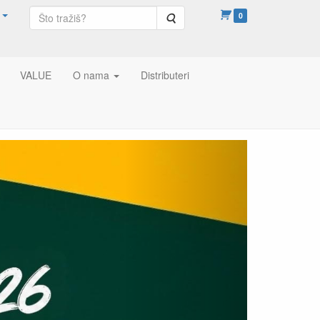
Pretraga
0
VALUE
O nama
Distributeri
Slijedece