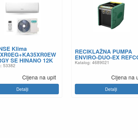
NSE Klima
RECIKLAŽNA PUMPA
5XR0EG+KA35XR0EW
ENVIRO-DUO-EX REFC
GY SE HINANO 12K
Katalog: 4689021
g: 53382
Cijena na upit
Cijena na u
Detalji
Detalji