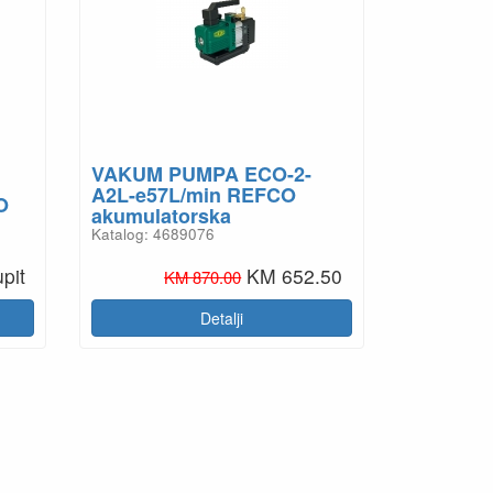
VAKUM PUMPA ECO-2-
A2L-e57L/min REFCO
O
akumulatorska
Katalog: 4689076
pit
KM 652.50
KM 870.00
Detalji