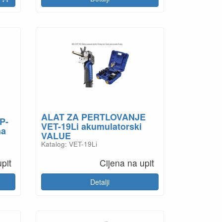
ALAT ZA PERTLOVANJE
P-
VET-19Li akumulatorski
na
VALUE
Katalog: VET-19Li
pit
Cijena na upit
Detalji