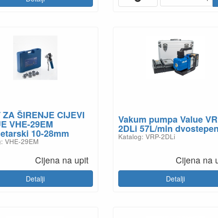
 ZA ŠIRENJE CIJEVI
Vakum pumpa Value VR
E VHE-29EM
2DLi 57L/min dvostepe
metarski 10-28mm
Katalog: VRP-2DLi
g: VHE-29EM
Cijena na upit
Cijena na u
Detalji
Detalji