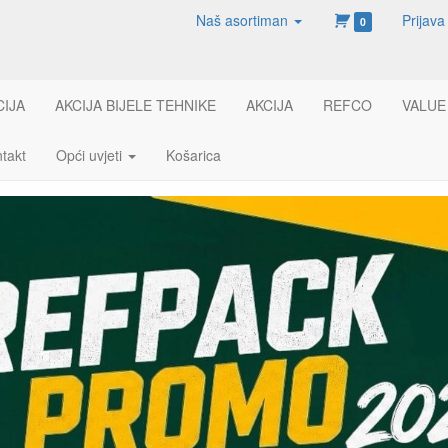
Naš asortiman
Prijava
0
CIJA
AKCIJA BIJELE TEHNIKE
AKCIJA
REFCO
VALUE
takt
Opći uvjeti
Košarica