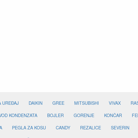
A UREĐAJ
DAIKIN
GREE
MITSUBISHI
VIVAX
RA
DVOD KONDENZATA
BOJLER
GORENJE
KONČAR
FE
A
PEGLA ZA KOSU
CANDY
REZALICE
SEVERIN
ADBENA PLOČA
BAGLAMA
BATERIJA
FILTER
BRT
SENZOR TEMPERATURE PODA
SENZOR VLAGE
ELEKTR
LL
KONEKTOR
PRESOSTAT
RANCO
ZAUSTAVNI VE