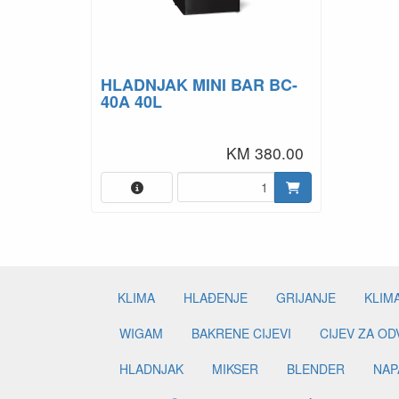
KM 380.00
KLIMA
HLAĐENJE
GRIJANJE
KLIM
WIGAM
BAKRENE CIJEVI
CIJEV ZA O
HLADNJAK
MIKSER
BLENDER
NAP
USISAVAČ
UGRADBENA PEĆNICA
UGR
NIPEL
DANFOSS
PODNO GRIJANJE
ALCO
ELIWELL
TERMOSTAT
DIXE