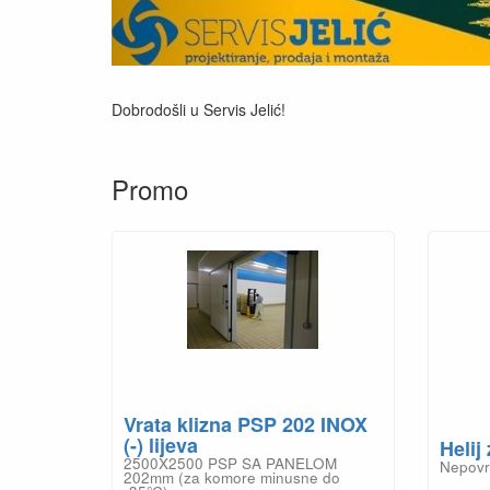
Promo
Vrata klizna PSP 202 INOX
(-) lijeva
Helij
2500X2500 PSP SA PANELOM
Nepovr
202mm (za komore minusne do
-35°C)
KM 3,725.28
KM 4,656.60
Detalji