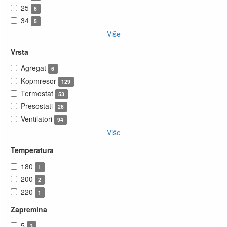
25
6
34
5
Više
Vrsta
Agregat
6
Kopmresor
129
Termostat
53
Presostati
26
Ventilatori
94
Više
Temperatura
180
1
200
2
220
1
Zapremina
5
3