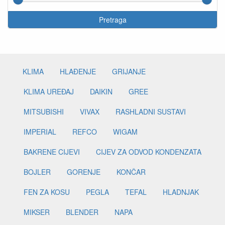
Pretraga
KLIMA
HLAĐENJE
GRIJANJE
KLIMA UREĐAJ
DAIKIN
GREE
MITSUBISHI
VIVAX
RASHLADNI SUSTAVI
IMPERIAL
REFCO
WIGAM
BAKRENE CIJEVI
CIJEV ZA ODVOD KONDENZATA
BOJLER
GORENJE
KONČAR
FEN ZA KOSU
PEGLA
TEFAL
HLADNJAK
MIKSER
BLENDER
NAPA