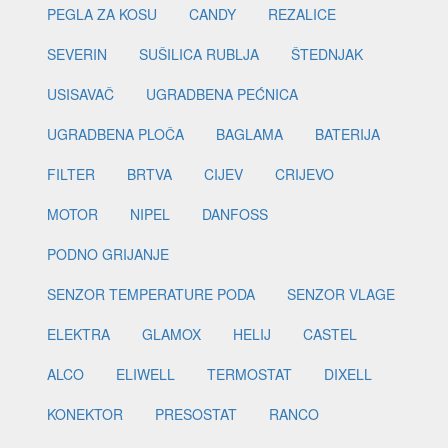
PEGLA ZA KOSU
CANDY
REZALICE
SEVERIN
SUŠILICA RUBLJA
ŠTEDNJAK
USISAVAČ
UGRADBENA PEĆNICA
UGRADBENA PLOČA
BAGLAMA
BATERIJA
FILTER
BRTVA
CIJEV
CRIJEVO
MOTOR
NIPEL
DANFOSS
PODNO GRIJANJE
SENZOR TEMPERATURE PODA
SENZOR VLAGE
ELEKTRA
GLAMOX
HELIJ
CASTEL
ALCO
ELIWELL
TERMOSTAT
DIXELL
KONEKTOR
PRESOSTAT
RANCO