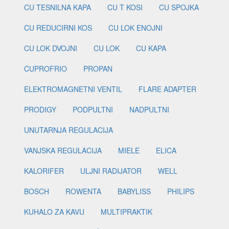
CU TESNILNA KAPA
CU T KOSI
CU SPOJKA
CU REDUCIRNI KOS
CU LOK ENOJNI
CU LOK DVOJNI
CU LOK
CU KAPA
CUPROFRIO
PROPAN
ELEKTROMAGNETNI VENTIL
FLARE ADAPTER
PRODIGY
PODPULTNI
NADPULTNI
UNUTARNJA REGULACIJA
VANJSKA REGULACIJA
MIELE
ELICA
KALORIFER
ULJNI RADIJATOR
WELL
BOSCH
ROWENTA
BABYLISS
PHILIPS
KUHALO ZA KAVU
MULTIPRAKTIK