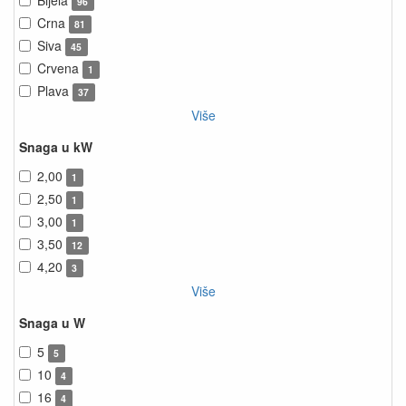
Bijela
96
Crna
81
Siva
45
Crvena
1
Plava
37
Više
Snaga u kW
2,00
1
2,50
1
3,00
1
3,50
12
4,20
3
Više
Snaga u W
5
5
10
4
16
4