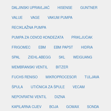
DALJINSKI UPRAVLJAČ
HISENSE
GUNTNER
VALUE
VAGE
VAKUM PUMPA
RECIKLAŽNA PUMPA
PUMPA ZA ODVOD KONDEZATA
PRIKLJUČAK
FRIGOMEC
EBM
EBM PAPST
HIDRIA
SPAL
ZIEHL-ABEGG
SKL
WEIGUANG
MEMBRANSKI VENTIL
BITZER
FUCHS RENISO
MIKROPROCESOR
TULJAVA
ŠPULA
UTIČNICA ZA ŠPULE
VECAM
NEPOVRATNI VENTIL
DIZNA
KAPILARNA CIJEV
BOJA
GOMAX
SONDA