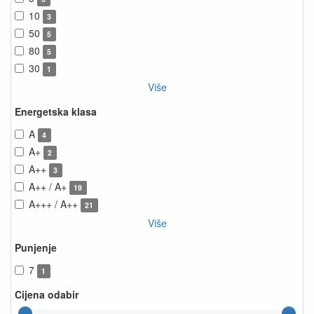
10
3
50
5
80
5
30
1
Više
Energetska klasa
A
4
A+
2
A++
3
A++ / A+
19
A+++ / A++
21
Više
Punjenje
7
1
Cijena odabir