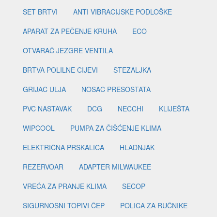
SET BRTVI
ANTI VIBRACIJSKE PODLOŠKE
APARAT ZA PEČENJE KRUHA
ECO
OTVARAČ JEZGRE VENTILA
BRTVA POLILNE CIJEVI
STEZALJKA
GRIJAČ ULJA
NOSAČ PRESOSTATA
PVC NASTAVAK
DCG
NECCHI
KLIJEŠTA
WIPCOOL
PUMPA ZA ČIŠĆENJE KLIMA
ELEKTRIČNA PRSKALICA
HLADNJAK
REZERVOAR
ADAPTER MILWAUKEE
VREĆA ZA PRANJE KLIMA
SECOP
SIGURNOSNI TOPIVI ČEP
POLICA ZA RUČNIKE