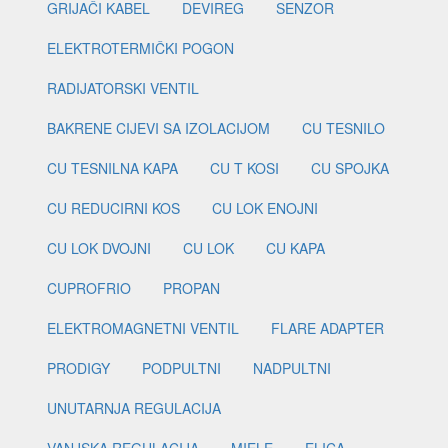
GRIJAČI KABEL
DEVIREG
SENZOR
ELEKTROTERMIČKI POGON
RADIJATORSKI VENTIL
BAKRENE CIJEVI SA IZOLACIJOM
CU TESNILO
CU TESNILNA KAPA
CU T KOSI
CU SPOJKA
CU REDUCIRNI KOS
CU LOK ENOJNI
CU LOK DVOJNI
CU LOK
CU KAPA
CUPROFRIO
PROPAN
ELEKTROMAGNETNI VENTIL
FLARE ADAPTER
PRODIGY
PODPULTNI
NADPULTNI
UNUTARNJA REGULACIJA
VANJSKA REGULACIJA
MIELE
ELICA