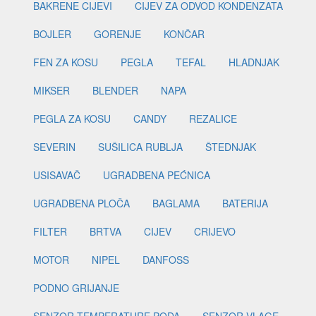
BAKRENE CIJEVI
CIJEV ZA ODVOD KONDENZATA
BOJLER
GORENJE
KONČAR
FEN ZA KOSU
PEGLA
TEFAL
HLADNJAK
MIKSER
BLENDER
NAPA
PEGLA ZA KOSU
CANDY
REZALICE
SEVERIN
SUŠILICA RUBLJA
ŠTEDNJAK
USISAVAČ
UGRADBENA PEĆNICA
UGRADBENA PLOČA
BAGLAMA
BATERIJA
FILTER
BRTVA
CIJEV
CRIJEVO
MOTOR
NIPEL
DANFOSS
PODNO GRIJANJE
SENZOR TEMPERATURE PODA
SENZOR VLAGE