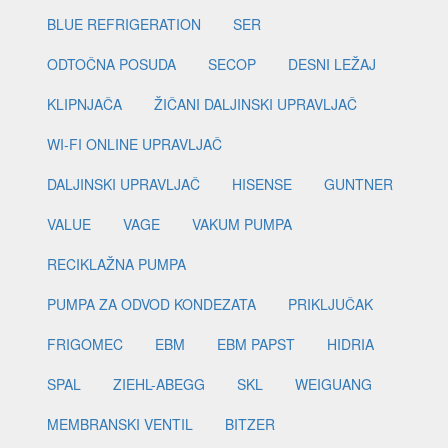
BLUE REFRIGERATION
SER
ODTOČNA POSUDA
SECOP
DESNI LEŽAJ
KLIPNJAČA
ŽIČANI DALJINSKI UPRAVLJAČ
WI-FI ONLINE UPRAVLJAČ
DALJINSKI UPRAVLJAČ
HISENSE
GUNTNER
VALUE
VAGE
VAKUM PUMPA
RECIKLAŽNA PUMPA
PUMPA ZA ODVOD KONDEZATA
PRIKLJUČAK
FRIGOMEC
EBM
EBM PAPST
HIDRIA
SPAL
ZIEHL-ABEGG
SKL
WEIGUANG
MEMBRANSKI VENTIL
BITZER