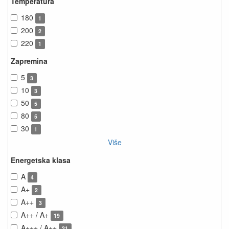
Temperatura
180
1
200
2
220
1
Zapremina
5
3
10
3
50
5
80
5
30
1
Više
Energetska klasa
A
4
A+
2
A++
3
A++ / A+
19
A+++ / A++
21