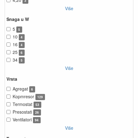
4,20
3
Više
Snaga u W
5
5
10
4
16
4
25
6
34
5
Više
Vrsta
Agregat
6
Kopmresor
129
Termostat
53
Presostati
26
Ventilatori
94
Više