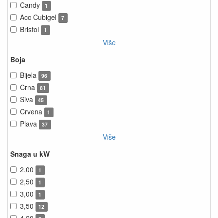
Candy
1
Acc Cubigel
7
Bristol
1
Više
Boja
Bijela
96
Crna
81
Siva
45
Crvena
1
Plava
37
Više
Snaga u kW
2,00
1
2,50
1
3,00
1
3,50
12