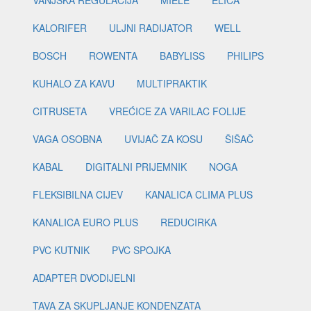
KALORIFER
ULJNI RADIJATOR
WELL
BOSCH
ROWENTA
BABYLISS
PHILIPS
KUHALO ZA KAVU
MULTIPRAKTIK
CITRUSETA
VREĆICE ZA VARILAC FOLIJE
VAGA OSOBNA
UVIJAČ ZA KOSU
ŠIŠAČ
KABAL
DIGITALNI PRIJEMNIK
NOGA
FLEKSIBILNA CIJEV
KANALICA CLIMA PLUS
KANALICA EURO PLUS
REDUCIRKA
PVC KUTNIK
PVC SPOJKA
ADAPTER DVODIJELNI
TAVA ZA SKUPLJANJE KONDENZATA