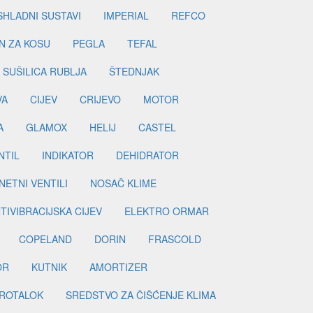
SHLADNI SUSTAVI
IMPERIAL
REFCO
N ZA KOSU
PEGLA
TEFAL
SUŠILICA RUBLJA
ŠTEDNJAK
VA
CIJEV
CRIJEVO
MOTOR
A
GLAMOX
HELIJ
CASTEL
NTIL
INDIKATOR
DEHIDRATOR
ETNI VENTILI
NOSAČ KLIME
TIVIBRACIJSKA CIJEV
ELEKTRO ORMAR
COPELAND
DORIN
FRASCOLD
OR
KUTNIK
AMORTIZER
ROTALOK
SREDSTVO ZA ČIŠĆENJE KLIMA