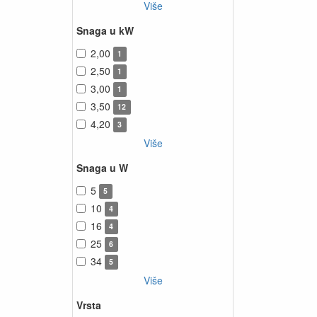
Više
Snaga u kW
2,00
1
2,50
1
3,00
1
3,50
12
4,20
3
Više
Snaga u W
5
5
10
4
16
4
25
6
34
5
Više
Vrsta