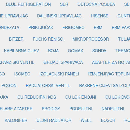
BLUE REFRIGERATION
SER
ODTOČNA POSUDA
SE
INE UPRAVLJAČ
DALJINSKI UPRAVLJAČ
HISENSE
GUNT
ONDEZATA
PRIKLJUČAK
FRIGOMEC
EBM
EBM PAP
BITZER
FUCHS RENISO
MIKROPROCESOR
TULJ
KAPILARNA CIJEV
BOJA
GOMAX
SONDA
TERMO
PANZISKI VENTIL
GRIJAČ ISPARIVAČA
ADAPTER ZA ROTA
CO
ISOMEC
IZOLACIJSKI PANELI
IZMJENJIVAČ TOPLIN
I POGON
RADIJATORSKI VENTIL
BAKRENE CIJEVI SA IZO
OJKA
CU REDUCIRNI KOS
CU LOK ENOJNI
CU LOK DVO
FLARE ADAPTER
PRODIGY
PODPULTNI
NADPULTNI
KALORIFER
ULJNI RADIJATOR
WELL
BOSCH
R