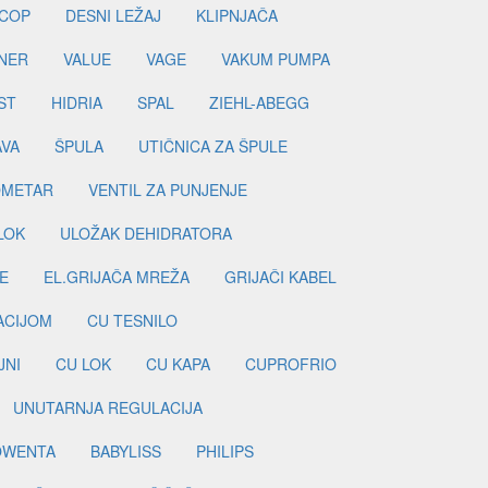
COP
DESNI LEŽAJ
KLIPNJAČA
NER
VALUE
VAGE
VAKUM PUMPA
ST
HIDRIA
SPAL
ZIEHL-ABEGG
AVA
ŠPULA
UTIČNICA ZA ŠPULE
METAR
VENTIL ZA PUNJENJE
LOK
ULOŽAK DEHIDRATORA
E
EL.GRIJAČA MREŽA
GRIJAČI KABEL
LACIJOM
CU TESNILO
JNI
CU LOK
CU KAPA
CUPROFRIO
UNUTARNJA REGULACIJA
OWENTA
BABYLISS
PHILIPS