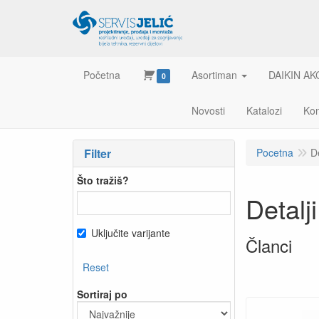
Početna
Asortiman
DAIKIN AK
0
Novosti
Katalozi
Kon
Filter
Pocetna
D
Što tražiš?
Detal
Uključite varijante
Članci
Reset
Sortiraj po