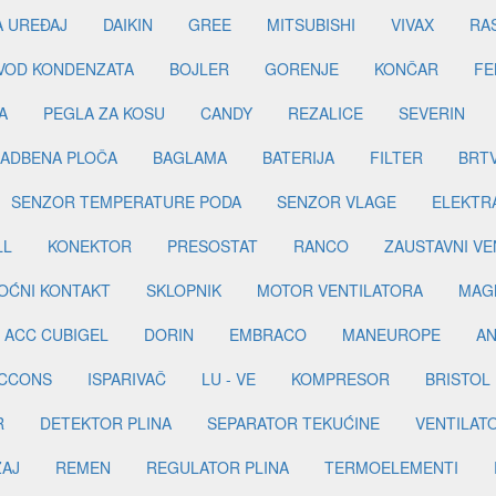
A UREĐAJ
DAIKIN
GREE
MITSUBISHI
VIVAX
RA
DVOD KONDENZATA
BOJLER
GORENJE
KONČAR
FE
A
PEGLA ZA KOSU
CANDY
REZALICE
SEVERIN
ADBENA PLOČA
BAGLAMA
BATERIJA
FILTER
BRT
SENZOR TEMPERATURE PODA
SENZOR VLAGE
ELEKTR
LL
KONEKTOR
PRESOSTAT
RANCO
ZAUSTAVNI VE
OĆNI KONTAKT
SKLOPNIK
MOTOR VENTILATORA
MAGN
ACC CUBIGEL
DORIN
EMBRACO
MANEUROPE
AN
ICCONS
ISPARIVAČ
LU - VE
KOMPRESOR
BRISTOL
R
DETEKTOR PLINA
SEPARATOR TEKUĆINE
VENTILAT
ŽAJ
REMEN
REGULATOR PLINA
TERMOELEMENTI