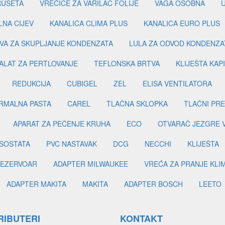
RUSETA
VREĆICE ZA VARILAC FOLIJE
VAGA OSOBNA
LNA CIJEV
KANALICA CLIMA PLUS
KANALICA EURO PLUS
VA ZA SKUPLJANJE KONDENZATA
LULA ZA ODVOD KONDENZA
ALAT ZA PERTLOVANJE
TEFLONSKA BRTVA
KLIJEŠTA KAP
REDUKCIJA
CUBIGEL
ZEL
ELISA VENTILATORA
RMALNA PASTA
CAREL
TLAČNA SKLOPKA
TLAČNI PR
APARAT ZA PEČENJE KRUHA
ECO
OTVARAČ JEZGRE 
SOSTATA
PVC NASTAVAK
DCG
NECCHI
KLIJEŠTA
EZERVOAR
ADAPTER MILWAUKEE
VREĆA ZA PRANJE KLI
ADAPTER MAKITA
MAKITA
ADAPTER BOSCH
LEETO
RIBUTERI
KONTAKT