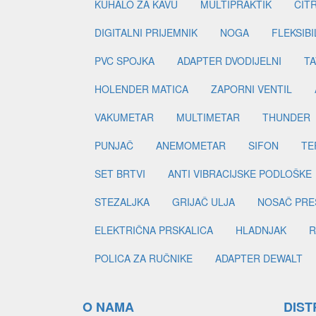
KUHALO ZA KAVU
MULTIPRAKTIK
CIT
DIGITALNI PRIJEMNIK
NOGA
FLEKSIBI
PVC SPOJKA
ADAPTER DVODIJELNI
TA
HOLENDER MATICA
ZAPORNI VENTIL
VAKUMETAR
MULTIMETAR
THUNDER
PUNJAČ
ANEMOMETAR
SIFON
TE
SET BRTVI
ANTI VIBRACIJSKE PODLOŠKE
STEZALJKA
GRIJAČ ULJA
NOSAČ PRE
ELEKTRIČNA PRSKALICA
HLADNJAK
R
POLICA ZA RUČNIKE
ADAPTER DEWALT
O NAMA
DIST