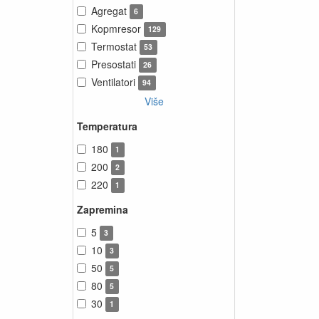
Agregat
6
Kopmresor
129
Termostat
53
Presostati
26
Ventilatori
94
Više
Temperatura
180
1
200
2
220
1
Zapremina
5
3
10
3
50
5
80
5
30
1