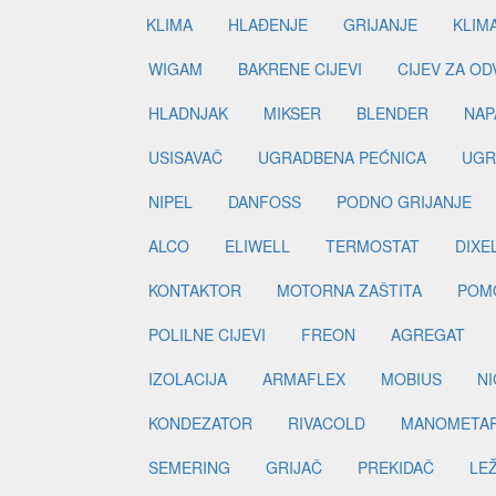
KLIMA
HLAĐENJE
GRIJANJE
KLIM
WIGAM
BAKRENE CIJEVI
CIJEV ZA O
HLADNJAK
MIKSER
BLENDER
NAP
USISAVAČ
UGRADBENA PEĆNICA
UGR
NIPEL
DANFOSS
PODNO GRIJANJE
ALCO
ELIWELL
TERMOSTAT
DIXE
KONTAKTOR
MOTORNA ZAŠTITA
POM
POLILNE CIJEVI
FREON
AGREGAT
IZOLACIJA
ARMAFLEX
MOBIUS
N
KONDEZATOR
RIVACOLD
MANOMETA
SEMERING
GRIJAČ
PREKIDAČ
LE