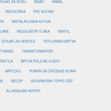
UVIJAČ ZA KOSU
ŠIŠAČ
KABAL
REDUCIRKA
PVC KUTNIK
TA
INSTALACIJSKA KUTIJA
ILARE
REGULATOR TLAKA
VENTIL
IZVIJAČ ZA VENTILE
TEFLONSKA BRTVA
ETVARAČ
TRANSFORMATOR
VENTILA
BRTVA POLILNE CIJEVI
WIPCOOL
PUMPA ZA ČIŠĆENJE KLIMA
MA
SECOP
SIGURNOSNI TOPIVI ČEP
ALUMINIJSKI KOFER