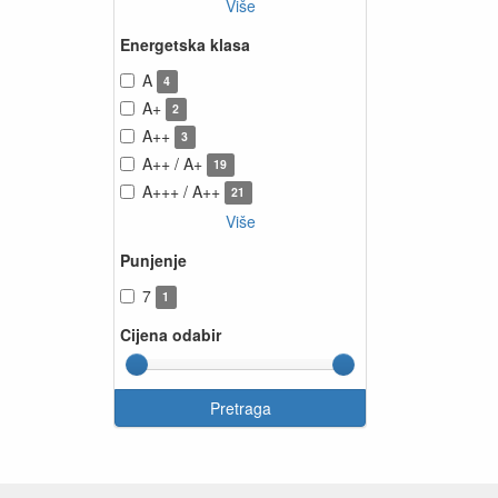
Više
Energetska klasa
A
4
A+
2
A++
3
A++ / A+
19
A+++ / A++
21
Više
Punjenje
7
1
Cijena odabir
Pretraga