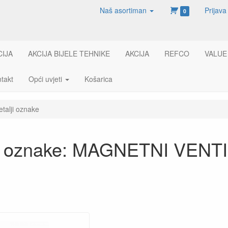
Naš asortiman
Prijava
0
CIJA
AKCIJA BIJELE TEHNIKE
AKCIJA
REFCO
VALUE
takt
Opći uvjeti
Košarica
etalji oznake
ji oznake: MAGNETNI VENTI