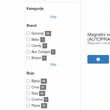
Kategorije
Više
Brand
Gorenje
Magnetni ve
20
(AUTOPRA
Beko
1
Magnetni vent
Candy
1
Acc Cubigel
7
Bristol
1
Više
Boja
Bijela
96
Crna
81
Siva
45
Crvena
1
Plava
37