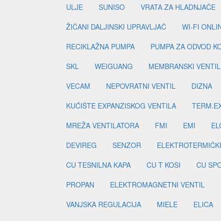
ULJE
SUNISO
VRATA ZA HLADNJAČE
ŽIČANI DALJINSKI UPRAVLJAČ
WI-FI ONL
RECIKLAŽNA PUMPA
PUMPA ZA ODVOD K
SKL
WEIGUANG
MEMBRANSKI VENTIL
VECAM
NEPOVRATNI VENTIL
DIZNA
KUĆIŠTE EXPANZISKOG VENTILA
TERM.EX
MREŽA VENTILATORA
FMI
EMI
EL
DEVIREG
SENZOR
ELEKTROTERMIČK
CU TESNILNA KAPA
CU T KOSI
CU SP
PROPAN
ELEKTROMAGNETNI VENTIL
VANJSKA REGULACIJA
MIELE
ELICA