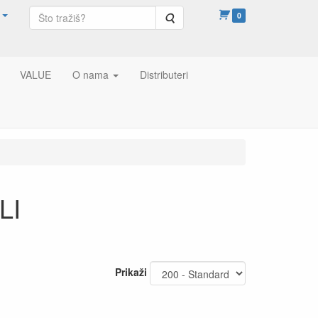
Pretraga
0
VALUE
O nama
Distributeri
LI
Prikaži