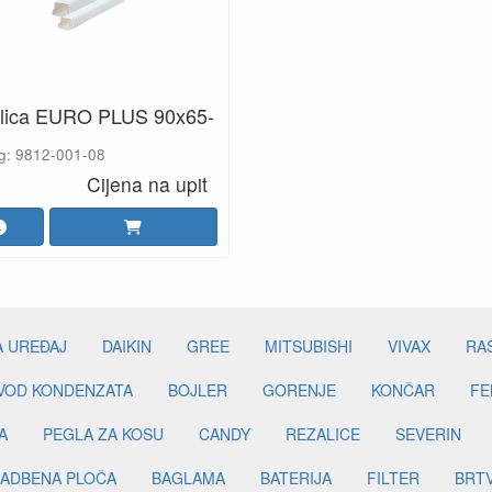
lica EURO PLUS 90x65-
g: 9812-001-08
Cijena na upit
A UREĐAJ
DAIKIN
GREE
MITSUBISHI
VIVAX
RA
DVOD KONDENZATA
BOJLER
GORENJE
KONČAR
FE
A
PEGLA ZA KOSU
CANDY
REZALICE
SEVERIN
ADBENA PLOČA
BAGLAMA
BATERIJA
FILTER
BRT