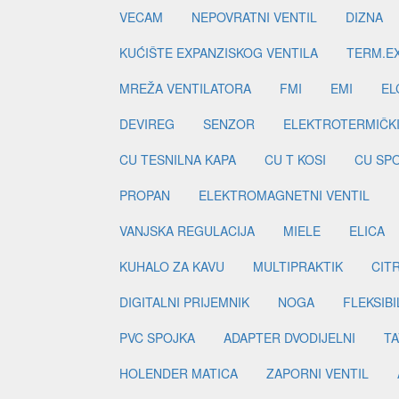
VECAM
NEPOVRATNI VENTIL
DIZNA
KUĆIŠTE EXPANZISKOG VENTILA
TERM.EX
MREŽA VENTILATORA
FMI
EMI
EL
DEVIREG
SENZOR
ELEKTROTERMIČK
CU TESNILNA KAPA
CU T KOSI
CU SP
PROPAN
ELEKTROMAGNETNI VENTIL
VANJSKA REGULACIJA
MIELE
ELICA
KUHALO ZA KAVU
MULTIPRAKTIK
CIT
DIGITALNI PRIJEMNIK
NOGA
FLEKSIBI
PVC SPOJKA
ADAPTER DVODIJELNI
TA
HOLENDER MATICA
ZAPORNI VENTIL