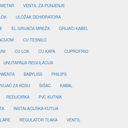
METAR
VENTIL ZA PUNJENJE
LOK
ULOŽAK DEHIDRATORA
E
EL.GRIJAČA MREŽA
GRIJAČI KABEL
LACIJOM
CU TESNILO
JNI
CU LOK
CU KAPA
CUPROFRIO
UNUTARNJA REGULACIJA
OWENTA
BABYLISS
PHILIPS
UVIJAČ ZA KOSU
ŠIŠAČ
KABAL
REDUCIRKA
PVC KUTNIK
TA
INSTALACIJSKA KUTIJA
ILARE
REGULATOR TLAKA
VENTIL