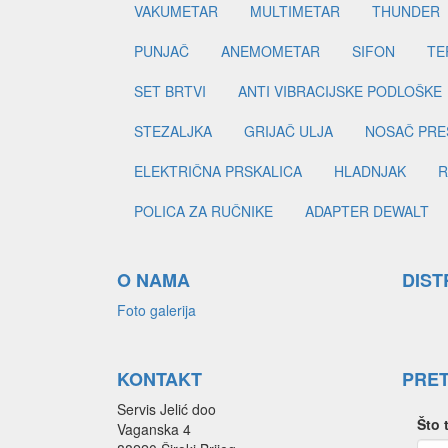
VAKUMETAR
MULTIMETAR
THUNDER
PUNJAČ
ANEMOMETAR
SIFON
TE
SET BRTVI
ANTI VIBRACIJSKE PODLOŠKE
STEZALJKA
GRIJAČ ULJA
NOSAČ PRE
ELEKTRIČNA PRSKALICA
HLADNJAK
R
POLICA ZA RUČNIKE
ADAPTER DEWALT
O NAMA
DIST
Foto galerija
KONTAKT
PRE
Servis Jelić doo
Što 
Vaganska 4