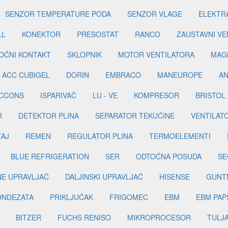
SENZOR TEMPERATURE PODA
SENZOR VLAGE
ELEKTR
LL
KONEKTOR
PRESOSTAT
RANCO
ZAUSTAVNI VE
OĆNI KONTAKT
SKLOPNIK
MOTOR VENTILATORA
MAGN
ACC CUBIGEL
DORIN
EMBRACO
MANEUROPE
AN
ICCONS
ISPARIVAČ
LU - VE
KOMPRESOR
BRISTOL
R
DETEKTOR PLINA
SEPARATOR TEKUĆINE
VENTILAT
ŽAJ
REMEN
REGULATOR PLINA
TERMOELEMENTI
BLUE REFRIGERATION
SER
ODTOČNA POSUDA
SE
INE UPRAVLJAČ
DALJINSKI UPRAVLJAČ
HISENSE
GUNT
ONDEZATA
PRIKLJUČAK
FRIGOMEC
EBM
EBM PAP
BITZER
FUCHS RENISO
MIKROPROCESOR
TULJ