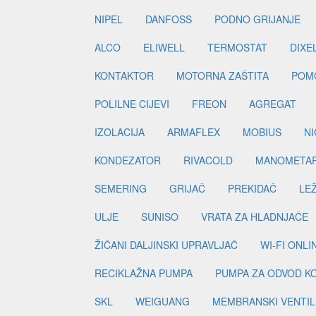
NIPEL
DANFOSS
PODNO GRIJANJE
ALCO
ELIWELL
TERMOSTAT
DIXE
KONTAKTOR
MOTORNA ZAŠTITA
POM
POLILNE CIJEVI
FREON
AGREGAT
IZOLACIJA
ARMAFLEX
MOBIUS
N
KONDEZATOR
RIVACOLD
MANOMETA
SEMERING
GRIJAČ
PREKIDAČ
LE
ULJE
SUNISO
VRATA ZA HLADNJAČE
ŽIČANI DALJINSKI UPRAVLJAČ
WI-FI ONL
RECIKLAŽNA PUMPA
PUMPA ZA ODVOD K
SKL
WEIGUANG
MEMBRANSKI VENTIL