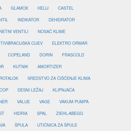
A
GLAMOX
HELIJ
CASTEL
NTIL
INDIKATOR
DEHIDRATOR
ETNI VENTILI
NOSAČ KLIME
TIVIBRACIJSKA CIJEV
ELEKTRO ORMAR
COPELAND
DORIN
FRASCOLD
OR
KUTNIK
AMORTIZER
ROTALOK
SREDSTVO ZA ČIŠĆENJE KLIMA
COP
DESNI LEŽAJ
KLIPNJAČA
NER
VALUE
VAGE
VAKUM PUMPA
ST
HIDRIA
SPAL
ZIEHL-ABEGG
AVA
ŠPULA
UTIČNICA ZA ŠPULE