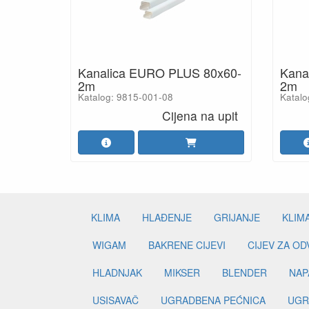
Kanalica EURO PLUS 80x60-
Kana
2m
2m
Katalog: 9815-001-08
Katalo
Cijena na upit
KLIMA
HLAĐENJE
GRIJANJE
KLIM
WIGAM
BAKRENE CIJEVI
CIJEV ZA O
HLADNJAK
MIKSER
BLENDER
NAP
USISAVAČ
UGRADBENA PEĆNICA
UGR