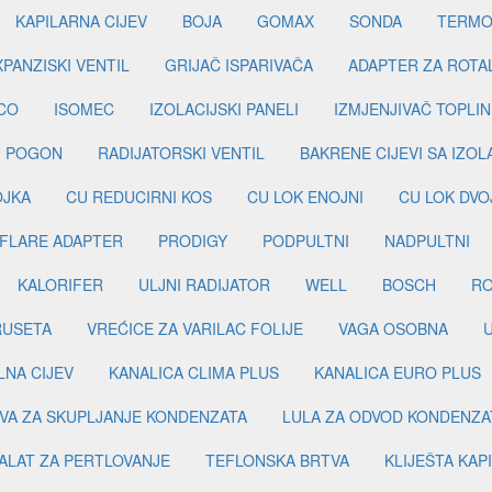
KAPILARNA CIJEV
BOJA
GOMAX
SONDA
TERMO
PANZISKI VENTIL
GRIJAČ ISPARIVAČA
ADAPTER ZA ROTA
CO
ISOMEC
IZOLACIJSKI PANELI
IZMJENJIVAČ TOPLIN
I POGON
RADIJATORSKI VENTIL
BAKRENE CIJEVI SA IZO
OJKA
CU REDUCIRNI KOS
CU LOK ENOJNI
CU LOK DVO
FLARE ADAPTER
PRODIGY
PODPULTNI
NADPULTNI
KALORIFER
ULJNI RADIJATOR
WELL
BOSCH
R
RUSETA
VREĆICE ZA VARILAC FOLIJE
VAGA OSOBNA
LNA CIJEV
KANALICA CLIMA PLUS
KANALICA EURO PLUS
VA ZA SKUPLJANJE KONDENZATA
LULA ZA ODVOD KONDENZA
ALAT ZA PERTLOVANJE
TEFLONSKA BRTVA
KLIJEŠTA KAP