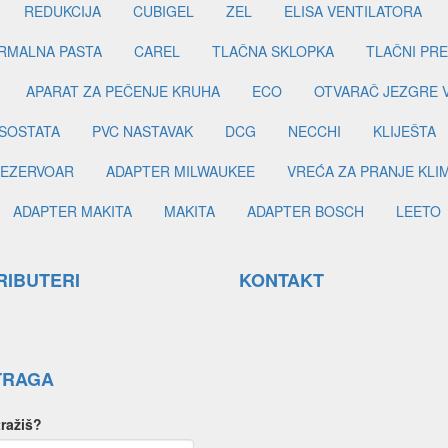
REDUKCIJA
CUBIGEL
ZEL
ELISA VENTILATORA
RMALNA PASTA
CAREL
TLAČNA SKLOPKA
TLAČNI PR
APARAT ZA PEČENJE KRUHA
ECO
OTVARAČ JEZGRE 
SOSTATA
PVC NASTAVAK
DCG
NECCHI
KLIJEŠTA
EZERVOAR
ADAPTER MILWAUKEE
VREĆA ZA PRANJE KLI
ADAPTER MAKITA
MAKITA
ADAPTER BOSCH
LEETO
RIBUTERI
KONTAKT
TRAGA
tražiš?