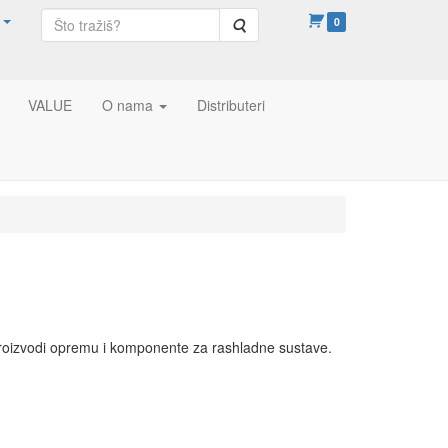
Pretraga
0
VALUE
O nama
Distributeri
proizvodi opremu i komponente za rashladne sustave.