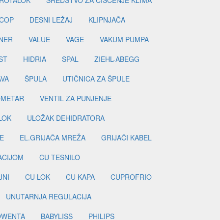
ROTALOK
SREDSTVO ZA ČIŠĆENJE KLIMA
COP
DESNI LEŽAJ
KLIPNJAČA
NER
VALUE
VAGE
VAKUM PUMPA
ST
HIDRIA
SPAL
ZIEHL-ABEGG
AVA
ŠPULA
UTIČNICA ZA ŠPULE
METAR
VENTIL ZA PUNJENJE
LOK
ULOŽAK DEHIDRATORA
E
EL.GRIJAČA MREŽA
GRIJAČI KABEL
LACIJOM
CU TESNILO
JNI
CU LOK
CU KAPA
CUPROFRIO
UNUTARNJA REGULACIJA
OWENTA
BABYLISS
PHILIPS