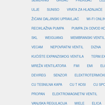
SEMERING
GRIJAČ
PREKIDAČ
LE
ULJE
SUNISO
VRATA ZA HLADNJAČE
ŽIČANI DALJINSKI UPRAVLJAČ
WI-FI ONL
RECIKLAŽNA PUMPA
PUMPA ZA ODVOD K
SKL
WEIGUANG
MEMBRANSKI VENTIL
VECAM
NEPOVRATNI VENTIL
DIZNA
KUĆIŠTE EXPANZISKOG VENTILA
TERM.EX
MREŽA VENTILATORA
FMI
EMI
EL
DEVIREG
SENZOR
ELEKTROTERMIČK
CU TESNILNA KAPA
CU T KOSI
CU SP
PROPAN
ELEKTROMAGNETNI VENTIL
VANJSKA REGULACIJA
MIELE
ELICA