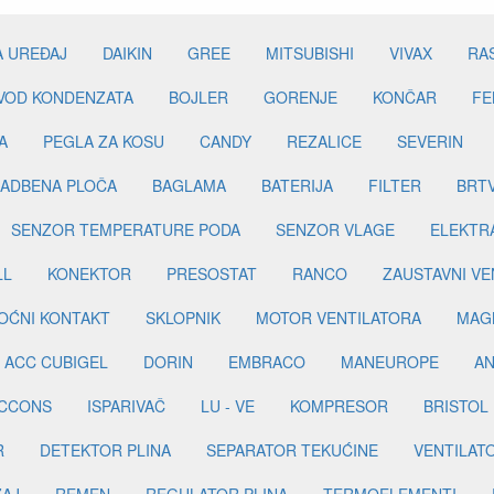
A UREĐAJ
DAIKIN
GREE
MITSUBISHI
VIVAX
RA
DVOD KONDENZATA
BOJLER
GORENJE
KONČAR
FE
A
PEGLA ZA KOSU
CANDY
REZALICE
SEVERIN
ADBENA PLOČA
BAGLAMA
BATERIJA
FILTER
BRT
SENZOR TEMPERATURE PODA
SENZOR VLAGE
ELEKTR
LL
KONEKTOR
PRESOSTAT
RANCO
ZAUSTAVNI VE
OĆNI KONTAKT
SKLOPNIK
MOTOR VENTILATORA
MAGN
ACC CUBIGEL
DORIN
EMBRACO
MANEUROPE
AN
ICCONS
ISPARIVAČ
LU - VE
KOMPRESOR
BRISTOL
R
DETEKTOR PLINA
SEPARATOR TEKUĆINE
VENTILAT