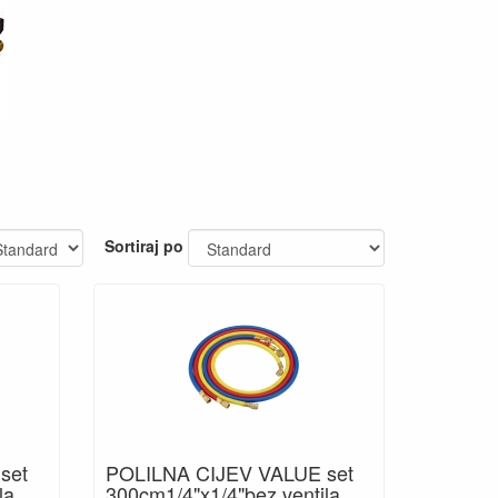
Sortiraj po
set
POLILNA CIJEV VALUE set
la
300cm1/4"x1/4"bez ventila