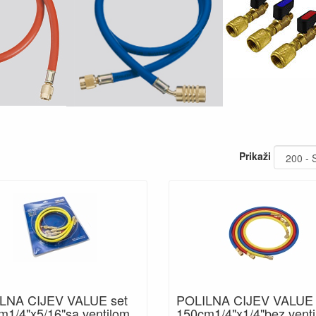
Prikaži
LNA CIJEV VALUE set
POLILNA CIJEV VALUE 
m1/4"x5/16"sa ventilom
150cm1/4"x1/4"bez venti