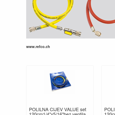
www.refco.ch
POLILNA CIJEV VALUE set
POLI
120cm1/4"x5/16"bez ventila
120c