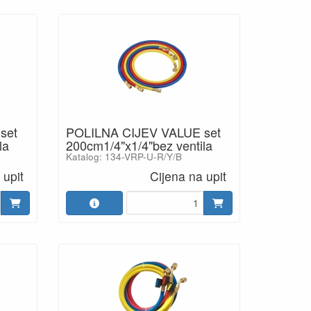
set
POLILNA CIJEV VALUE set
la
200cm1/4"x1/4"bez ventila
Katalog: 134-VRP-U-R/Y/B
 upit
Cijena na upit