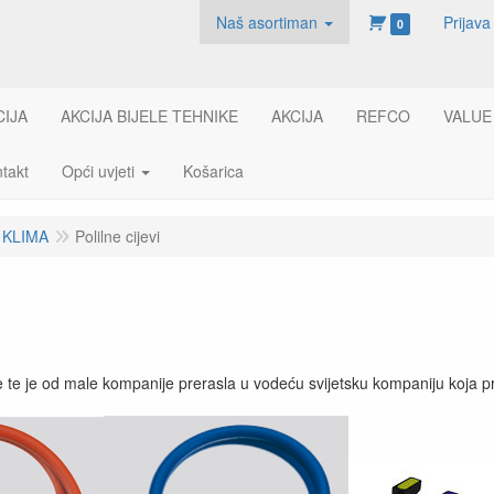
Naš asortiman
Prijava
0
CIJA
AKCIJA BIJELE TEHNIKE
AKCIJA
REFCO
VALUE
takt
Opći uvjeti
Košarica
 KLIMA
Polilne cijevi
 te je od male kompanije prerasla u vodeću svijetsku kompaniju koja 