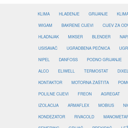
KLIMA
HLAĐENJE
GRIJANJE
KLIM
WIGAM
BAKRENE CIJEVI
CIJEV ZA O
HLADNJAK
MIKSER
BLENDER
NAP
USISAVAČ
UGRADBENA PEĆNICA
UGR
NIPEL
DANFOSS
PODNO GRIJANJE
ALCO
ELIWELL
TERMOSTAT
DIXE
KONTAKTOR
MOTORNA ZAŠTITA
POM
POLILNE CIJEVI
FREON
AGREGAT
IZOLACIJA
ARMAFLEX
MOBIUS
N
KONDEZATOR
RIVACOLD
MANOMETA