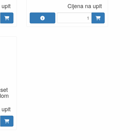
 upit
Cijena na upit
set
ilom
 upit