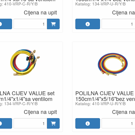
g: 410-VRP-C-R/Y/B
Katalog: 134-VRP-U-R/Y/B
Cijena na upit
Cijena na
LNA CIJEV VALUE set
POLILNA CIJEV VALUE 
m1/4"x1/4"sa ventilom
150cm1/4"x5/16"bez vent
g: 134-VRP-C-R/Y/B
Katalog: 410-VRP-U-R/Y/B
Cijena na upit
Cijena na