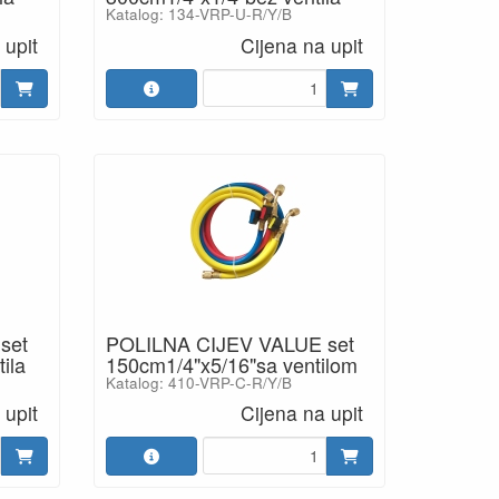
Katalog: 134-VRP-U-R/Y/B
 upit
Cijena na upit
set
POLILNA CIJEV VALUE set
ila
150cm1/4"x5/16"sa ventilom
Katalog: 410-VRP-C-R/Y/B
 upit
Cijena na upit