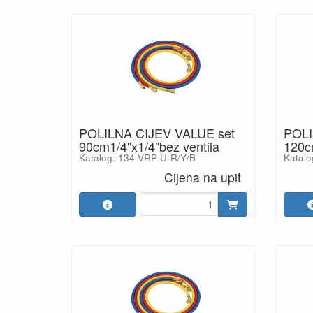
POLILNA CIJEV VALUE set
POLI
90cm1/4"x1/4"bez ventila
120cm
Katalog: 134-VRP-U-R/Y/B
Katalo
Cijena na upit