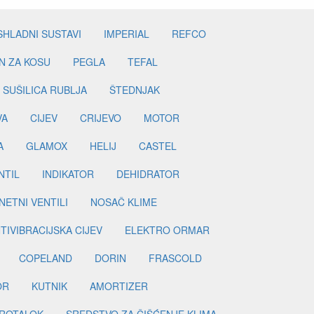
SHLADNI SUSTAVI
IMPERIAL
REFCO
N ZA KOSU
PEGLA
TEFAL
SUŠILICA RUBLJA
ŠTEDNJAK
VA
CIJEV
CRIJEVO
MOTOR
A
GLAMOX
HELIJ
CASTEL
NTIL
INDIKATOR
DEHIDRATOR
ETNI VENTILI
NOSAČ KLIME
TIVIBRACIJSKA CIJEV
ELEKTRO ORMAR
COPELAND
DORIN
FRASCOLD
OR
KUTNIK
AMORTIZER