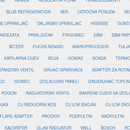
ŽAJ
REMEN
REGULATOR PLINA
TERMOELEMENTI
BLUE REFRIGERATION
SER
ODTOČNA POSUDA
SE
INE UPRAVLJAČ
DALJINSKI UPRAVLJAČ
HISENSE
GUNT
ONDEZATA
PRIKLJUČAK
FRIGOMEC
EBM
EBM PAP
BITZER
FUCHS RENISO
MIKROPROCESOR
TULJ
KAPILARNA CIJEV
BOJA
GOMAX
SONDA
TERMO
PANZISKI VENTIL
GRIJAČ ISPARIVAČA
ADAPTER ZA ROTA
CO
ISOMEC
IZOLACIJSKI PANELI
IZMJENJIVAČ TOPLIN
I POGON
RADIJATORSKI VENTIL
BAKRENE CIJEVI SA IZO
OJKA
CU REDUCIRNI KOS
CU LOK ENOJNI
CU LOK DVO
FLARE ADAPTER
PRODIGY
PODPULTNI
NADPULTNI
KALORIFER
ULJNI RADIJATOR
WELL
BOSCH
R