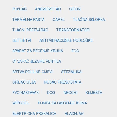
PUNJAČ
ANEMOMETAR
SIFON
TERMALNA PASTA
CAREL
TLAČNA SKLOPKA
TLAČNI PRETVARAČ
TRANSFORMATOR
SET BRTVI
ANTI VIBRACIJSKE PODLOŠKE
APARAT ZA PEČENJE KRUHA
ECO
OTVARAČ JEZGRE VENTILA
BRTVA POLILNE CIJEVI
STEZALJKA
GRIJAČ ULJA
NOSAČ PRESOSTATA
PVC NASTAVAK
DCG
NECCHI
KLIJEŠTA
WIPCOOL
PUMPA ZA ČIŠĆENJE KLIMA
ELEKTRIČNA PRSKALICA
HLADNJAK