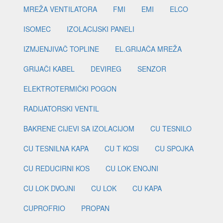
MREŽA VENTILATORA
FMI
EMI
ELCO
ISOMEC
IZOLACIJSKI PANELI
IZMJENJIVAČ TOPLINE
EL.GRIJAČA MREŽA
GRIJAČI KABEL
DEVIREG
SENZOR
ELEKTROTERMIČKI POGON
RADIJATORSKI VENTIL
BAKRENE CIJEVI SA IZOLACIJOM
CU TESNILO
CU TESNILNA KAPA
CU T KOSI
CU SPOJKA
CU REDUCIRNI KOS
CU LOK ENOJNI
CU LOK DVOJNI
CU LOK
CU KAPA
CUPROFRIO
PROPAN