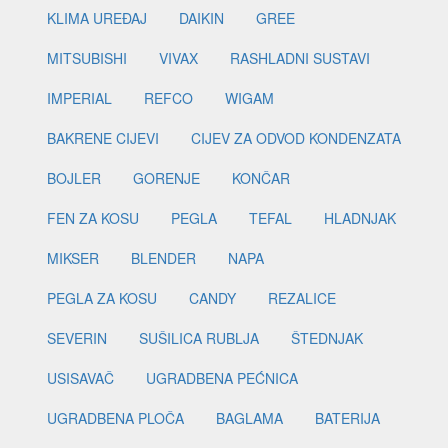
KLIMA UREĐAJ
DAIKIN
GREE
MITSUBISHI
VIVAX
RASHLADNI SUSTAVI
IMPERIAL
REFCO
WIGAM
BAKRENE CIJEVI
CIJEV ZA ODVOD KONDENZATA
BOJLER
GORENJE
KONČAR
FEN ZA KOSU
PEGLA
TEFAL
HLADNJAK
MIKSER
BLENDER
NAPA
PEGLA ZA KOSU
CANDY
REZALICE
SEVERIN
SUŠILICA RUBLJA
ŠTEDNJAK
USISAVAČ
UGRADBENA PEĆNICA
UGRADBENA PLOČA
BAGLAMA
BATERIJA