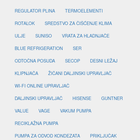
REGULATOR PLINA
TERMOELEMENTI
ROTALOK
SREDSTVO ZA ČIŠĆENJE KLIMA
ULJE
SUNISO
VRATA ZA HLADNJAČE
BLUE REFRIGERATION
SER
ODTOČNA POSUDA
SECOP
DESNI LEŽAJ
KLIPNJAČA
ŽIČANI DALJINSKI UPRAVLJAČ
WI-FI ONLINE UPRAVLJAČ
DALJINSKI UPRAVLJAČ
HISENSE
GUNTNER
VALUE
VAGE
VAKUM PUMPA
RECIKLAŽNA PUMPA
PUMPA ZA ODVOD KONDEZATA
PRIKLJUČAK