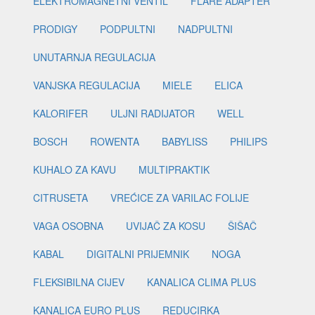
ELEKTROMAGNETNI VENTIL
FLARE ADAPTER
PRODIGY
PODPULTNI
NADPULTNI
UNUTARNJA REGULACIJA
VANJSKA REGULACIJA
MIELE
ELICA
KALORIFER
ULJNI RADIJATOR
WELL
BOSCH
ROWENTA
BABYLISS
PHILIPS
KUHALO ZA KAVU
MULTIPRAKTIK
CITRUSETA
VREĆICE ZA VARILAC FOLIJE
VAGA OSOBNA
UVIJAČ ZA KOSU
ŠIŠAČ
KABAL
DIGITALNI PRIJEMNIK
NOGA
FLEKSIBILNA CIJEV
KANALICA CLIMA PLUS
KANALICA EURO PLUS
REDUCIRKA