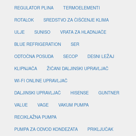
REGULATOR PLINA
TERMOELEMENTI
ROTALOK
SREDSTVO ZA ČIŠĆENJE KLIMA
ULJE
SUNISO
VRATA ZA HLADNJAČE
BLUE REFRIGERATION
SER
ODTOČNA POSUDA
SECOP
DESNI LEŽAJ
KLIPNJAČA
ŽIČANI DALJINSKI UPRAVLJAČ
WI-FI ONLINE UPRAVLJAČ
DALJINSKI UPRAVLJAČ
HISENSE
GUNTNER
VALUE
VAGE
VAKUM PUMPA
RECIKLAŽNA PUMPA
PUMPA ZA ODVOD KONDEZATA
PRIKLJUČAK