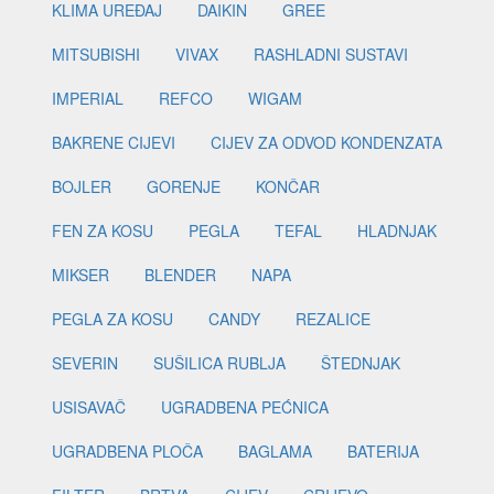
KLIMA UREĐAJ
DAIKIN
GREE
MITSUBISHI
VIVAX
RASHLADNI SUSTAVI
IMPERIAL
REFCO
WIGAM
BAKRENE CIJEVI
CIJEV ZA ODVOD KONDENZATA
BOJLER
GORENJE
KONČAR
FEN ZA KOSU
PEGLA
TEFAL
HLADNJAK
MIKSER
BLENDER
NAPA
PEGLA ZA KOSU
CANDY
REZALICE
SEVERIN
SUŠILICA RUBLJA
ŠTEDNJAK
USISAVAČ
UGRADBENA PEĆNICA
UGRADBENA PLOČA
BAGLAMA
BATERIJA