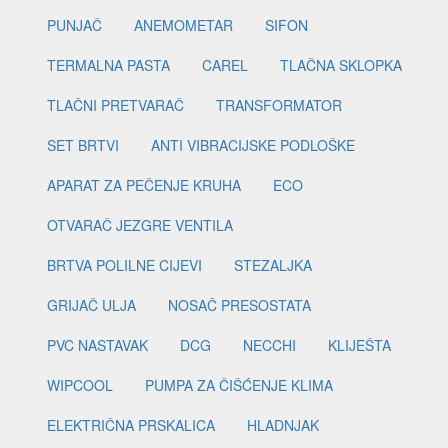
PUNJAČ
ANEMOMETAR
SIFON
TERMALNA PASTA
CAREL
TLAČNA SKLOPKA
TLAČNI PRETVARAČ
TRANSFORMATOR
SET BRTVI
ANTI VIBRACIJSKE PODLOŠKE
APARAT ZA PEČENJE KRUHA
ECO
OTVARAČ JEZGRE VENTILA
BRTVA POLILNE CIJEVI
STEZALJKA
GRIJAČ ULJA
NOSAČ PRESOSTATA
PVC NASTAVAK
DCG
NECCHI
KLIJEŠTA
WIPCOOL
PUMPA ZA ČIŠĆENJE KLIMA
ELEKTRIČNA PRSKALICA
HLADNJAK