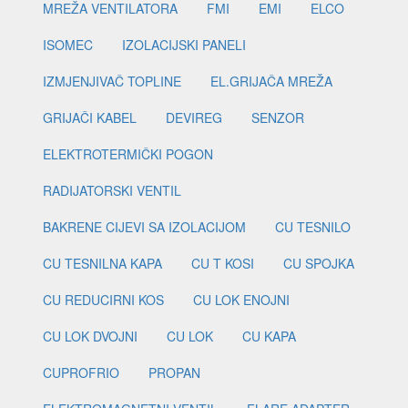
MREŽA VENTILATORA
FMI
EMI
ELCO
ISOMEC
IZOLACIJSKI PANELI
IZMJENJIVAČ TOPLINE
EL.GRIJAČA MREŽA
GRIJAČI KABEL
DEVIREG
SENZOR
ELEKTROTERMIČKI POGON
RADIJATORSKI VENTIL
BAKRENE CIJEVI SA IZOLACIJOM
CU TESNILO
CU TESNILNA KAPA
CU T KOSI
CU SPOJKA
CU REDUCIRNI KOS
CU LOK ENOJNI
CU LOK DVOJNI
CU LOK
CU KAPA
CUPROFRIO
PROPAN