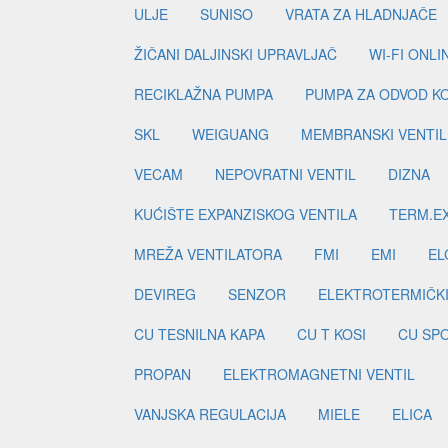
ULJE
SUNISO
VRATA ZA HLADNJAČE
ŽIČANI DALJINSKI UPRAVLJAČ
WI-FI ONL
RECIKLAŽNA PUMPA
PUMPA ZA ODVOD K
SKL
WEIGUANG
MEMBRANSKI VENTIL
VECAM
NEPOVRATNI VENTIL
DIZNA
KUĆIŠTE EXPANZISKOG VENTILA
TERM.EX
MREŽA VENTILATORA
FMI
EMI
EL
DEVIREG
SENZOR
ELEKTROTERMIČK
CU TESNILNA KAPA
CU T KOSI
CU SP
PROPAN
ELEKTROMAGNETNI VENTIL
VANJSKA REGULACIJA
MIELE
ELICA