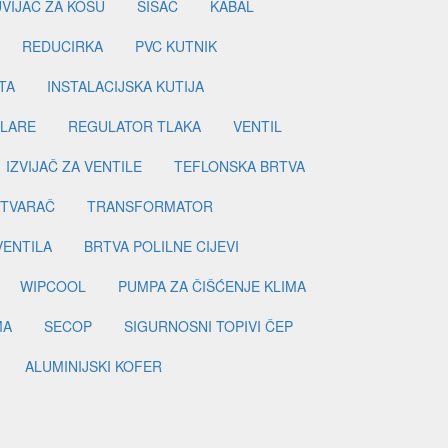
UVIJAČ ZA KOSU
ŠIŠAČ
KABAL
REDUCIRKA
PVC KUTNIK
TA
INSTALACIJSKA KUTIJA
ILARE
REGULATOR TLAKA
VENTIL
IZVIJAČ ZA VENTILE
TEFLONSKA BRTVA
ETVARAČ
TRANSFORMATOR
VENTILA
BRTVA POLILNE CIJEVI
WIPCOOL
PUMPA ZA ČIŠĆENJE KLIMA
MA
SECOP
SIGURNOSNI TOPIVI ČEP
ALUMINIJSKI KOFER