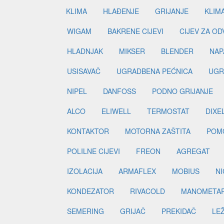
KLIMA
HLAĐENJE
GRIJANJE
KLIM
WIGAM
BAKRENE CIJEVI
CIJEV ZA O
HLADNJAK
MIKSER
BLENDER
NAP
USISAVAČ
UGRADBENA PEĆNICA
UGR
NIPEL
DANFOSS
PODNO GRIJANJE
ALCO
ELIWELL
TERMOSTAT
DIXE
KONTAKTOR
MOTORNA ZAŠTITA
POM
POLILNE CIJEVI
FREON
AGREGAT
IZOLACIJA
ARMAFLEX
MOBIUS
N
KONDEZATOR
RIVACOLD
MANOMETA
SEMERING
GRIJAČ
PREKIDAČ
LE