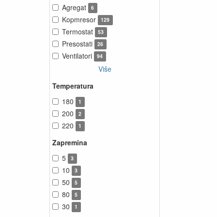
Agregat
6
Kopmresor
129
Termostat
53
Presostati
26
Ventilatori
94
Više
Temperatura
180
1
200
2
220
1
Zapremina
5
3
10
3
50
5
80
5
30
1