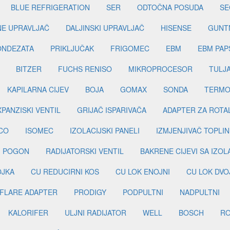
BLUE REFRIGERATION
SER
ODTOČNA POSUDA
SE
INE UPRAVLJAČ
DALJINSKI UPRAVLJAČ
HISENSE
GUNT
ONDEZATA
PRIKLJUČAK
FRIGOMEC
EBM
EBM PAP
BITZER
FUCHS RENISO
MIKROPROCESOR
TULJ
KAPILARNA CIJEV
BOJA
GOMAX
SONDA
TERMO
PANZISKI VENTIL
GRIJAČ ISPARIVAČA
ADAPTER ZA ROTA
CO
ISOMEC
IZOLACIJSKI PANELI
IZMJENJIVAČ TOPLIN
I POGON
RADIJATORSKI VENTIL
BAKRENE CIJEVI SA IZO
OJKA
CU REDUCIRNI KOS
CU LOK ENOJNI
CU LOK DVO
FLARE ADAPTER
PRODIGY
PODPULTNI
NADPULTNI
KALORIFER
ULJNI RADIJATOR
WELL
BOSCH
R