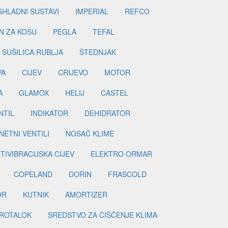
SHLADNI SUSTAVI
IMPERIAL
REFCO
N ZA KOSU
PEGLA
TEFAL
SUŠILICA RUBLJA
ŠTEDNJAK
VA
CIJEV
CRIJEVO
MOTOR
A
GLAMOX
HELIJ
CASTEL
NTIL
INDIKATOR
DEHIDRATOR
ETNI VENTILI
NOSAČ KLIME
TIVIBRACIJSKA CIJEV
ELEKTRO ORMAR
COPELAND
DORIN
FRASCOLD
OR
KUTNIK
AMORTIZER
ROTALOK
SREDSTVO ZA ČIŠĆENJE KLIMA