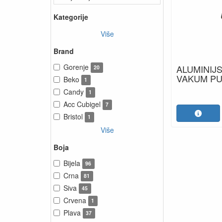
Kategorije
Više
Brand
Gorenje
ALUMINIJ
20
VAKUM P
Beko
1
Candy
1
Acc Cubigel
7
Bristol
1
Više
Boja
Bijela
96
Crna
81
Siva
45
Crvena
1
Plava
37