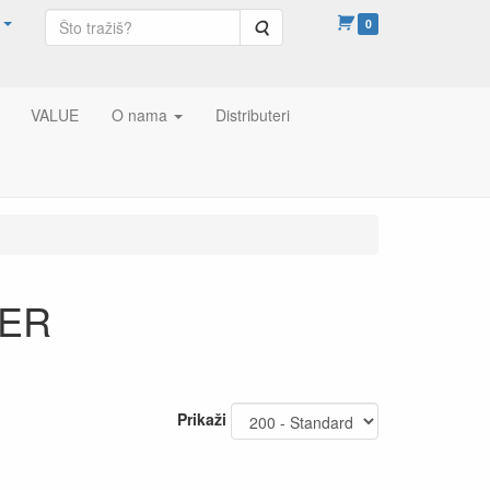
Pretraga
0
VALUE
O nama
Distributeri
FER
Prikaži