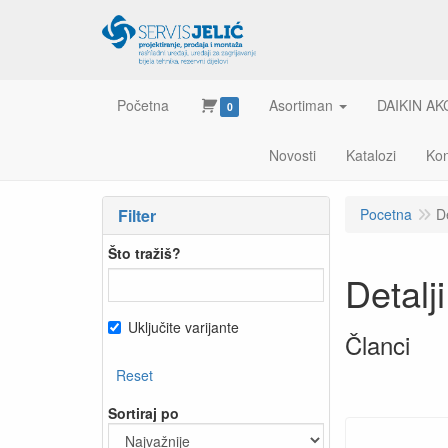
Početna
Asortiman
DAIKIN AK
0
Novosti
Katalozi
Kon
Filter
Pocetna
D
Što tražiš?
Detal
Uključite varijante
Članci
Reset
Sortiraj po