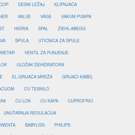
COP
DESNI LEŽAJ
KLIPNJAČA
NER
VALUE
VAGE
VAKUM PUMPA
ST
HIDRIA
SPAL
ZIEHL-ABEGG
AVA
ŠPULA
UTIČNICA ZA ŠPULE
METAR
VENTIL ZA PUNJENJE
LOK
ULOŽAK DEHIDRATORA
E
EL.GRIJAČA MREŽA
GRIJAČI KABEL
LACIJOM
CU TESNILO
JNI
CU LOK
CU KAPA
CUPROFRIO
UNUTARNJA REGULACIJA
OWENTA
BABYLISS
PHILIPS