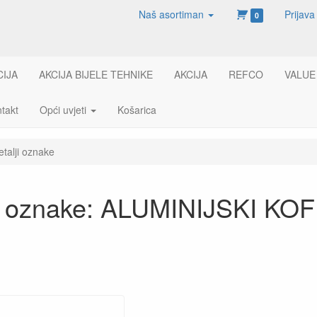
Naš asortiman
Prijava
0
CIJA
AKCIJA BIJELE TEHNIKE
AKCIJA
REFCO
VALUE
takt
Opći uvjeti
Košarica
etalji oznake
ji oznake: ALUMINIJSKI KO