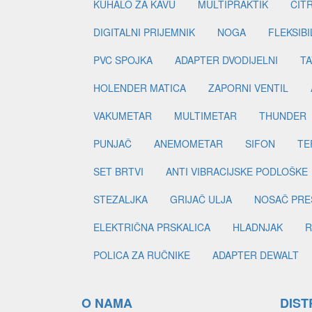
KUHALO ZA KAVU
MULTIPRAKTIK
CIT
DIGITALNI PRIJEMNIK
NOGA
FLEKSIBI
PVC SPOJKA
ADAPTER DVODIJELNI
TA
HOLENDER MATICA
ZAPORNI VENTIL
VAKUMETAR
MULTIMETAR
THUNDER
PUNJAČ
ANEMOMETAR
SIFON
TE
SET BRTVI
ANTI VIBRACIJSKE PODLOŠKE
STEZALJKA
GRIJAČ ULJA
NOSAČ PRE
ELEKTRIČNA PRSKALICA
HLADNJAK
R
POLICA ZA RUČNIKE
ADAPTER DEWALT
O NAMA
DIST