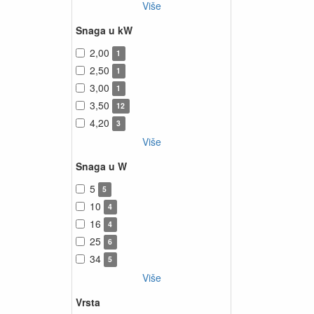
Više
Snaga u kW
2,00
1
2,50
1
3,00
1
3,50
12
4,20
3
Više
Snaga u W
5
5
10
4
16
4
25
6
34
5
Više
Vrsta