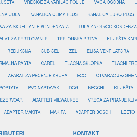
RUSETA
VREĆICE ZA VARILAC FOLIJE
VAGA OSOBNA
LNA CIJEV
KANALICA CLIMA PLUS
KANALICA EURO PLUS
VA ZA SKUPLJANJE KONDENZATA
LULA ZA ODVOD KONDENZA
ALAT ZA PERTLOVANJE
TEFLONSKA BRTVA
KLIJEŠTA KAP
REDUKCIJA
CUBIGEL
ZEL
ELISA VENTILATORA
RMALNA PASTA
CAREL
TLAČNA SKLOPKA
TLAČNI PR
APARAT ZA PEČENJE KRUHA
ECO
OTVARAČ JEZGRE 
SOSTATA
PVC NASTAVAK
DCG
NECCHI
KLIJEŠTA
EZERVOAR
ADAPTER MILWAUKEE
VREĆA ZA PRANJE KLI
ADAPTER MAKITA
MAKITA
ADAPTER BOSCH
LEETO
RIBUTERI
KONTAKT