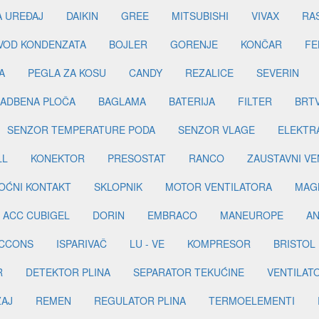
A UREĐAJ
DAIKIN
GREE
MITSUBISHI
VIVAX
RA
DVOD KONDENZATA
BOJLER
GORENJE
KONČAR
FE
A
PEGLA ZA KOSU
CANDY
REZALICE
SEVERIN
ADBENA PLOČA
BAGLAMA
BATERIJA
FILTER
BRT
SENZOR TEMPERATURE PODA
SENZOR VLAGE
ELEKTR
LL
KONEKTOR
PRESOSTAT
RANCO
ZAUSTAVNI VE
OĆNI KONTAKT
SKLOPNIK
MOTOR VENTILATORA
MAGN
ACC CUBIGEL
DORIN
EMBRACO
MANEUROPE
AN
ICCONS
ISPARIVAČ
LU - VE
KOMPRESOR
BRISTOL
R
DETEKTOR PLINA
SEPARATOR TEKUĆINE
VENTILAT
ŽAJ
REMEN
REGULATOR PLINA
TERMOELEMENTI