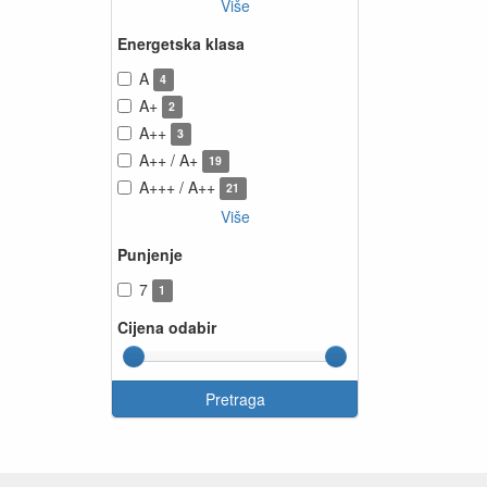
Više
Energetska klasa
A
4
A+
2
A++
3
A++ / A+
19
A+++ / A++
21
Više
Punjenje
7
1
Cijena odabir
Pretraga