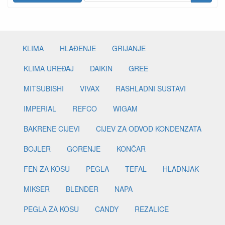
KLIMA
HLAĐENJE
GRIJANJE
KLIMA UREĐAJ
DAIKIN
GREE
MITSUBISHI
VIVAX
RASHLADNI SUSTAVI
IMPERIAL
REFCO
WIGAM
BAKRENE CIJEVI
CIJEV ZA ODVOD KONDENZATA
BOJLER
GORENJE
KONČAR
FEN ZA KOSU
PEGLA
TEFAL
HLADNJAK
MIKSER
BLENDER
NAPA
PEGLA ZA KOSU
CANDY
REZALICE