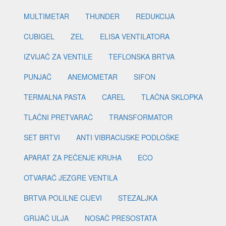
MULTIMETAR
THUNDER
REDUKCIJA
CUBIGEL
ZEL
ELISA VENTILATORA
IZVIJAČ ZA VENTILE
TEFLONSKA BRTVA
PUNJAČ
ANEMOMETAR
SIFON
TERMALNA PASTA
CAREL
TLAČNA SKLOPKA
TLAČNI PRETVARAČ
TRANSFORMATOR
SET BRTVI
ANTI VIBRACIJSKE PODLOŠKE
APARAT ZA PEČENJE KRUHA
ECO
OTVARAČ JEZGRE VENTILA
BRTVA POLILNE CIJEVI
STEZALJKA
GRIJAČ ULJA
NOSAČ PRESOSTATA