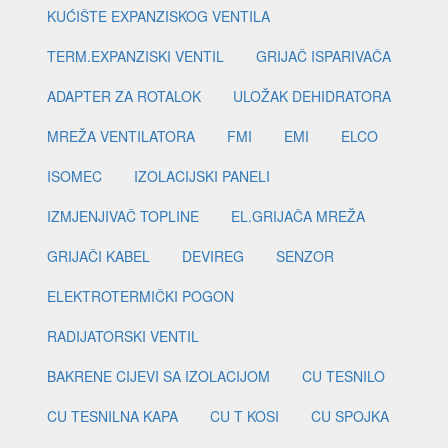
KUĆIŠTE EXPANZISKOG VENTILA
TERM.EXPANZISKI VENTIL
GRIJAČ ISPARIVAČA
ADAPTER ZA ROTALOK
ULOŽAK DEHIDRATORA
MREŽA VENTILATORA
FMI
EMI
ELCO
ISOMEC
IZOLACIJSKI PANELI
IZMJENJIVAČ TOPLINE
EL.GRIJAČA MREŽA
GRIJAČI KABEL
DEVIREG
SENZOR
ELEKTROTERMIČKI POGON
RADIJATORSKI VENTIL
BAKRENE CIJEVI SA IZOLACIJOM
CU TESNILO
CU TESNILNA KAPA
CU T KOSI
CU SPOJKA