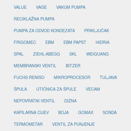
VALUE
VAGE
VAKUM PUMPA
RECIKLAŽNA PUMPA
PUMPA ZA ODVOD KONDEZATA
PRIKLJUČAK
FRIGOMEC
EBM
EBM PAPST
HIDRIA
SPAL
ZIEHL-ABEGG
SKL
WEIGUANG
MEMBRANSKI VENTIL
BITZER
FUCHS RENISO
MIKROPROCESOR
TULJAVA
ŠPULA
UTIČNICA ZA ŠPULE
VECAM
NEPOVRATNI VENTIL
DIZNA
KAPILARNA CIJEV
BOJA
GOMAX
SONDA
TERMOMETAR
VENTIL ZA PUNJENJE