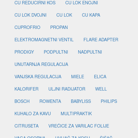
CU REDUCIRNI KOS
CU LOK ENOJNI
CU LOK DVOJNI
CU LOK
CU KAPA
CUPROFRIO
PROPAN
ELEKTROMAGNETNI VENTIL
FLARE ADAPTER
PRODIGY
PODPULTNI
NADPULTNI
UNUTARNJA REGULACIJA
VANJSKA REGULACIJA
MIELE
ELICA
KALORIFER
ULJNI RADIJATOR
WELL
BOSCH
ROWENTA
BABYLISS
PHILIPS
KUHALO ZA KAVU
MULTIPRAKTIK
CITRUSETA
VREĆICE ZA VARILAC FOLIJE