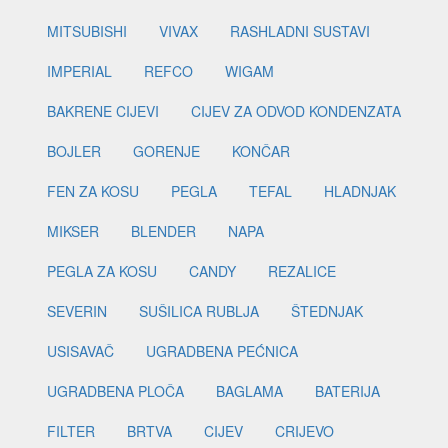
MITSUBISHI
VIVAX
RASHLADNI SUSTAVI
IMPERIAL
REFCO
WIGAM
BAKRENE CIJEVI
CIJEV ZA ODVOD KONDENZATA
BOJLER
GORENJE
KONČAR
FEN ZA KOSU
PEGLA
TEFAL
HLADNJAK
MIKSER
BLENDER
NAPA
PEGLA ZA KOSU
CANDY
REZALICE
SEVERIN
SUŠILICA RUBLJA
ŠTEDNJAK
USISAVAČ
UGRADBENA PEĆNICA
UGRADBENA PLOČA
BAGLAMA
BATERIJA
FILTER
BRTVA
CIJEV
CRIJEVO