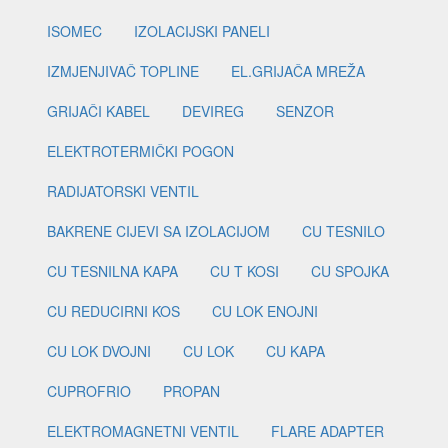
ISOMEC
IZOLACIJSKI PANELI
IZMJENJIVAČ TOPLINE
EL.GRIJAČA MREŽA
GRIJAČI KABEL
DEVIREG
SENZOR
ELEKTROTERMIČKI POGON
RADIJATORSKI VENTIL
BAKRENE CIJEVI SA IZOLACIJOM
CU TESNILO
CU TESNILNA KAPA
CU T KOSI
CU SPOJKA
CU REDUCIRNI KOS
CU LOK ENOJNI
CU LOK DVOJNI
CU LOK
CU KAPA
CUPROFRIO
PROPAN
ELEKTROMAGNETNI VENTIL
FLARE ADAPTER