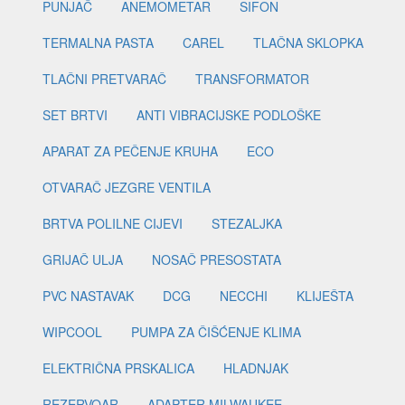
PUNJAČ
ANEMOMETAR
SIFON
TERMALNA PASTA
CAREL
TLAČNA SKLOPKA
TLAČNI PRETVARAČ
TRANSFORMATOR
SET BRTVI
ANTI VIBRACIJSKE PODLOŠKE
APARAT ZA PEČENJE KRUHA
ECO
OTVARAČ JEZGRE VENTILA
BRTVA POLILNE CIJEVI
STEZALJKA
GRIJAČ ULJA
NOSAČ PRESOSTATA
PVC NASTAVAK
DCG
NECCHI
KLIJEŠTA
WIPCOOL
PUMPA ZA ČIŠĆENJE KLIMA
ELEKTRIČNA PRSKALICA
HLADNJAK
REZERVOAR
ADAPTER MILWAUKEE