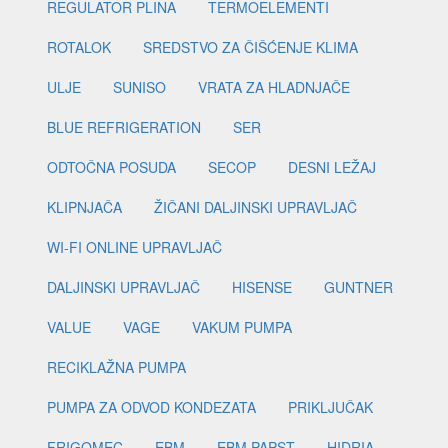
REGULATOR PLINA
TERMOELEMENTI
ROTALOK
SREDSTVO ZA ČIŠĆENJE KLIMA
ULJE
SUNISO
VRATA ZA HLADNJAČE
BLUE REFRIGERATION
SER
ODTOČNA POSUDA
SECOP
DESNI LEŽAJ
KLIPNJAČA
ŽIČANI DALJINSKI UPRAVLJAČ
WI-FI ONLINE UPRAVLJAČ
DALJINSKI UPRAVLJAČ
HISENSE
GUNTNER
VALUE
VAGE
VAKUM PUMPA
RECIKLAŽNA PUMPA
PUMPA ZA ODVOD KONDEZATA
PRIKLJUČAK
FRIGOMEC
EBM
EBM PAPST
HIDRIA