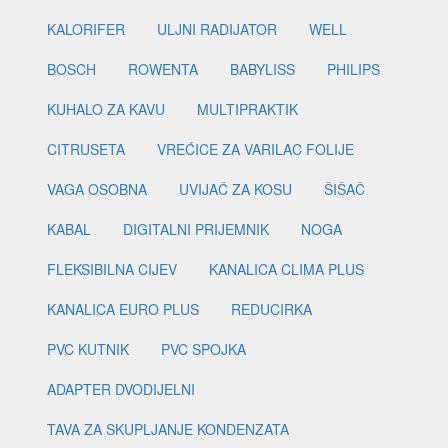
KALORIFER
ULJNI RADIJATOR
WELL
BOSCH
ROWENTA
BABYLISS
PHILIPS
KUHALO ZA KAVU
MULTIPRAKTIK
CITRUSETA
VREĆICE ZA VARILAC FOLIJE
VAGA OSOBNA
UVIJAČ ZA KOSU
ŠIŠAČ
KABAL
DIGITALNI PRIJEMNIK
NOGA
FLEKSIBILNA CIJEV
KANALICA CLIMA PLUS
KANALICA EURO PLUS
REDUCIRKA
PVC KUTNIK
PVC SPOJKA
ADAPTER DVODIJELNI
TAVA ZA SKUPLJANJE KONDENZATA