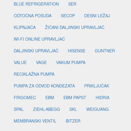
BLUE REFRIGERATION
SER
ODTOČNA POSUDA
SECOP
DESNI LEŽAJ
KLIPNJAČA
ŽIČANI DALJINSKI UPRAVLJAČ
WI-FI ONLINE UPRAVLJAČ
DALJINSKI UPRAVLJAČ
HISENSE
GUNTNER
VALUE
VAGE
VAKUM PUMPA
RECIKLAŽNA PUMPA
PUMPA ZA ODVOD KONDEZATA
PRIKLJUČAK
FRIGOMEC
EBM
EBM PAPST
HIDRIA
SPAL
ZIEHL-ABEGG
SKL
WEIGUANG
MEMBRANSKI VENTIL
BITZER