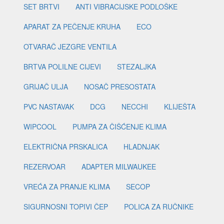
SET BRTVI
ANTI VIBRACIJSKE PODLOŠKE
APARAT ZA PEČENJE KRUHA
ECO
OTVARAČ JEZGRE VENTILA
BRTVA POLILNE CIJEVI
STEZALJKA
GRIJAČ ULJA
NOSAČ PRESOSTATA
PVC NASTAVAK
DCG
NECCHI
KLIJEŠTA
WIPCOOL
PUMPA ZA ČIŠĆENJE KLIMA
ELEKTRIČNA PRSKALICA
HLADNJAK
REZERVOAR
ADAPTER MILWAUKEE
VREĆA ZA PRANJE KLIMA
SECOP
SIGURNOSNI TOPIVI ČEP
POLICA ZA RUČNIKE