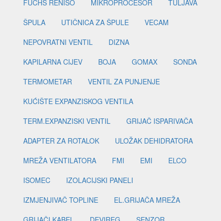
FUCHS RENISO
MIKROPROCESOR
TULJAVA
ŠPULA
UTIČNICA ZA ŠPULE
VECAM
NEPOVRATNI VENTIL
DIZNA
KAPILARNA CIJEV
BOJA
GOMAX
SONDA
TERMOMETAR
VENTIL ZA PUNJENJE
KUĆIŠTE EXPANZISKOG VENTILA
TERM.EXPANZISKI VENTIL
GRIJAČ ISPARIVAČA
ADAPTER ZA ROTALOK
ULOŽAK DEHIDRATORA
MREŽA VENTILATORA
FMI
EMI
ELCO
ISOMEC
IZOLACIJSKI PANELI
IZMJENJIVAČ TOPLINE
EL.GRIJAČA MREŽA
GRIJAČI KABEL
DEVIREG
SENZOR