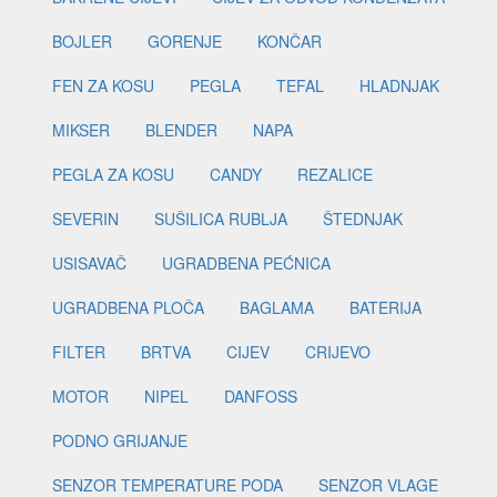
BOJLER
GORENJE
KONČAR
FEN ZA KOSU
PEGLA
TEFAL
HLADNJAK
MIKSER
BLENDER
NAPA
PEGLA ZA KOSU
CANDY
REZALICE
SEVERIN
SUŠILICA RUBLJA
ŠTEDNJAK
USISAVAČ
UGRADBENA PEĆNICA
UGRADBENA PLOČA
BAGLAMA
BATERIJA
FILTER
BRTVA
CIJEV
CRIJEVO
MOTOR
NIPEL
DANFOSS
PODNO GRIJANJE
SENZOR TEMPERATURE PODA
SENZOR VLAGE