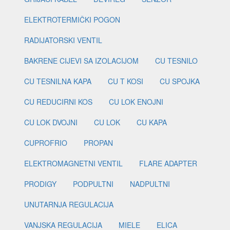
ELEKTROTERMIČKI POGON
RADIJATORSKI VENTIL
BAKRENE CIJEVI SA IZOLACIJOM
CU TESNILO
CU TESNILNA KAPA
CU T KOSI
CU SPOJKA
CU REDUCIRNI KOS
CU LOK ENOJNI
CU LOK DVOJNI
CU LOK
CU KAPA
CUPROFRIO
PROPAN
ELEKTROMAGNETNI VENTIL
FLARE ADAPTER
PRODIGY
PODPULTNI
NADPULTNI
UNUTARNJA REGULACIJA
VANJSKA REGULACIJA
MIELE
ELICA