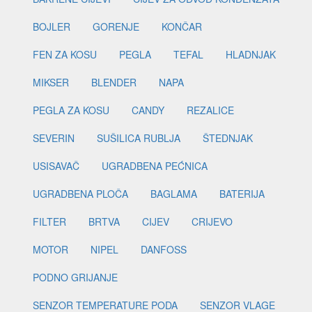
BOJLER
GORENJE
KONČAR
FEN ZA KOSU
PEGLA
TEFAL
HLADNJAK
MIKSER
BLENDER
NAPA
PEGLA ZA KOSU
CANDY
REZALICE
SEVERIN
SUŠILICA RUBLJA
ŠTEDNJAK
USISAVAČ
UGRADBENA PEĆNICA
UGRADBENA PLOČA
BAGLAMA
BATERIJA
FILTER
BRTVA
CIJEV
CRIJEVO
MOTOR
NIPEL
DANFOSS
PODNO GRIJANJE
SENZOR TEMPERATURE PODA
SENZOR VLAGE