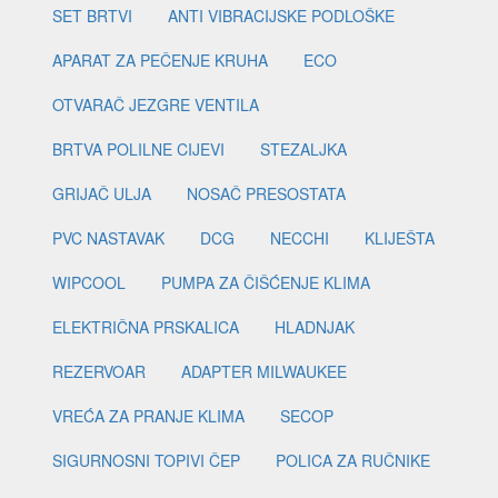
SET BRTVI
ANTI VIBRACIJSKE PODLOŠKE
APARAT ZA PEČENJE KRUHA
ECO
OTVARAČ JEZGRE VENTILA
BRTVA POLILNE CIJEVI
STEZALJKA
GRIJAČ ULJA
NOSAČ PRESOSTATA
PVC NASTAVAK
DCG
NECCHI
KLIJEŠTA
WIPCOOL
PUMPA ZA ČIŠĆENJE KLIMA
ELEKTRIČNA PRSKALICA
HLADNJAK
REZERVOAR
ADAPTER MILWAUKEE
VREĆA ZA PRANJE KLIMA
SECOP
SIGURNOSNI TOPIVI ČEP
POLICA ZA RUČNIKE