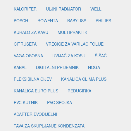
KALORIFER
ULJNI RADIJATOR
WELL
BOSCH
ROWENTA
BABYLISS
PHILIPS
KUHALO ZA KAVU
MULTIPRAKTIK
CITRUSETA
VREĆICE ZA VARILAC FOLIJE
VAGA OSOBNA
UVIJAČ ZA KOSU
ŠIŠAČ
KABAL
DIGITALNI PRIJEMNIK
NOGA
FLEKSIBILNA CIJEV
KANALICA CLIMA PLUS
KANALICA EURO PLUS
REDUCIRKA
PVC KUTNIK
PVC SPOJKA
ADAPTER DVODIJELNI
TAVA ZA SKUPLJANJE KONDENZATA