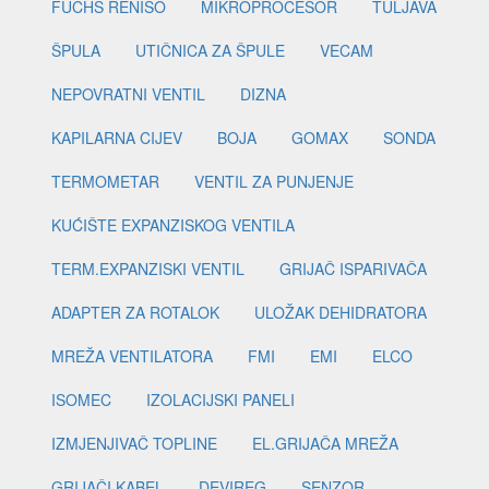
FUCHS RENISO
MIKROPROCESOR
TULJAVA
ŠPULA
UTIČNICA ZA ŠPULE
VECAM
NEPOVRATNI VENTIL
DIZNA
KAPILARNA CIJEV
BOJA
GOMAX
SONDA
TERMOMETAR
VENTIL ZA PUNJENJE
KUĆIŠTE EXPANZISKOG VENTILA
TERM.EXPANZISKI VENTIL
GRIJAČ ISPARIVAČA
ADAPTER ZA ROTALOK
ULOŽAK DEHIDRATORA
MREŽA VENTILATORA
FMI
EMI
ELCO
ISOMEC
IZOLACIJSKI PANELI
IZMJENJIVAČ TOPLINE
EL.GRIJAČA MREŽA
GRIJAČI KABEL
DEVIREG
SENZOR