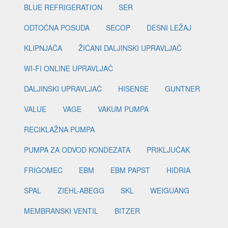
BLUE REFRIGERATION
SER
ODTOČNA POSUDA
SECOP
DESNI LEŽAJ
KLIPNJAČA
ŽIČANI DALJINSKI UPRAVLJAČ
WI-FI ONLINE UPRAVLJAČ
DALJINSKI UPRAVLJAČ
HISENSE
GUNTNER
VALUE
VAGE
VAKUM PUMPA
RECIKLAŽNA PUMPA
PUMPA ZA ODVOD KONDEZATA
PRIKLJUČAK
FRIGOMEC
EBM
EBM PAPST
HIDRIA
SPAL
ZIEHL-ABEGG
SKL
WEIGUANG
MEMBRANSKI VENTIL
BITZER