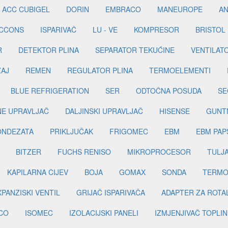
ACC CUBIGEL
DORIN
EMBRACO
MANEUROPE
AN
ICCONS
ISPARIVAČ
LU - VE
KOMPRESOR
BRISTOL
R
DETEKTOR PLINA
SEPARATOR TEKUĆINE
VENTILAT
ŽAJ
REMEN
REGULATOR PLINA
TERMOELEMENTI
BLUE REFRIGERATION
SER
ODTOČNA POSUDA
SE
INE UPRAVLJAČ
DALJINSKI UPRAVLJAČ
HISENSE
GUNT
ONDEZATA
PRIKLJUČAK
FRIGOMEC
EBM
EBM PAP
BITZER
FUCHS RENISO
MIKROPROCESOR
TULJ
KAPILARNA CIJEV
BOJA
GOMAX
SONDA
TERMO
PANZISKI VENTIL
GRIJAČ ISPARIVAČA
ADAPTER ZA ROTA
CO
ISOMEC
IZOLACIJSKI PANELI
IZMJENJIVAČ TOPLIN