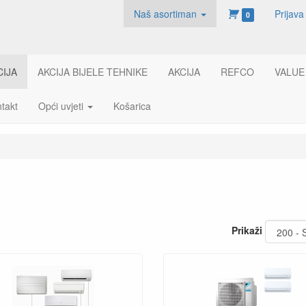
Naš asortiman
Prijava
0
CIJA
AKCIJA BIJELE TEHNIKE
AKCIJA
REFCO
VALUE
takt
Opći uvjeti
Košarica
Prikaži