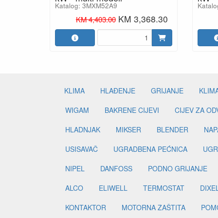
Katalog: 3MXM52A9
Katal
KM 3,368.30
KM 4,403.00
KLIMA
HLAĐENJE
GRIJANJE
KLIM
WIGAM
BAKRENE CIJEVI
CIJEV ZA O
HLADNJAK
MIKSER
BLENDER
NAP
USISAVAČ
UGRADBENA PEĆNICA
UGR
NIPEL
DANFOSS
PODNO GRIJANJE
ALCO
ELIWELL
TERMOSTAT
DIXE
KONTAKTOR
MOTORNA ZAŠTITA
POM