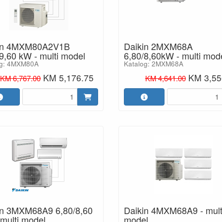
in 4MXM80A2V1B
Daikin 2MXM68A
9,60 kW - multi model
6,80/8,60kW - multi mod
og: 4MXM80A
Katalog: 2MXM68A
KM 5,176.75
KM 3,55
KM 6,767.00
KM 4,641.00
in 3MXM68A9 6,80/8,60
Daikin 4MXM68A9 - mult
multi model
model