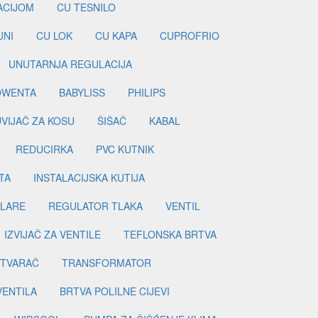
LACIJOM
CU TESNILO
JNI
CU LOK
CU KAPA
CUPROFRIO
UNUTARNJA REGULACIJA
OWENTA
BABYLISS
PHILIPS
UVIJAČ ZA KOSU
ŠIŠAČ
KABAL
REDUCIRKA
PVC KUTNIK
TA
INSTALACIJSKA KUTIJA
ILARE
REGULATOR TLAKA
VENTIL
IZVIJAČ ZA VENTILE
TEFLONSKA BRTVA
ETVARAČ
TRANSFORMATOR
VENTILA
BRTVA POLILNE CIJEVI