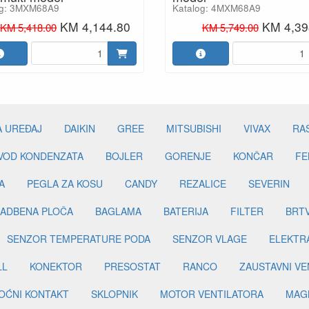
og: 3MXM68A9
Katalog: 4MXM68A9
KM 4,144.80
KM 4,39
KM 5,418.00
KM 5,749.00
A UREĐAJ
DAIKIN
GREE
MITSUBISHI
VIVAX
RA
DVOD KONDENZATA
BOJLER
GORENJE
KONČAR
FE
A
PEGLA ZA KOSU
CANDY
REZALICE
SEVERIN
ADBENA PLOČA
BAGLAMA
BATERIJA
FILTER
BRT
SENZOR TEMPERATURE PODA
SENZOR VLAGE
ELEKTR
LL
KONEKTOR
PRESOSTAT
RANCO
ZAUSTAVNI VE
OĆNI KONTAKT
SKLOPNIK
MOTOR VENTILATORA
MAGN