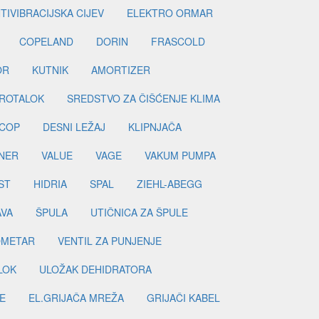
TIVIBRACIJSKA CIJEV
ELEKTRO ORMAR
COPELAND
DORIN
FRASCOLD
OR
KUTNIK
AMORTIZER
ROTALOK
SREDSTVO ZA ČIŠĆENJE KLIMA
COP
DESNI LEŽAJ
KLIPNJAČA
NER
VALUE
VAGE
VAKUM PUMPA
ST
HIDRIA
SPAL
ZIEHL-ABEGG
AVA
ŠPULA
UTIČNICA ZA ŠPULE
METAR
VENTIL ZA PUNJENJE
LOK
ULOŽAK DEHIDRATORA
E
EL.GRIJAČA MREŽA
GRIJAČI KABEL