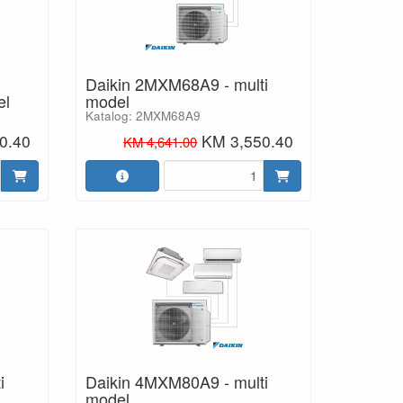
Daikin 2MXM68A9 - multi
el
model
Katalog: 2MXM68A9
0.40
KM 3,550.40
KM 4,641.00
i
Daikin 4MXM80A9 - multi
model