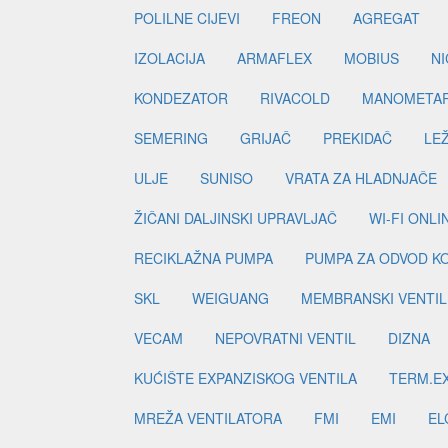
POLILNE CIJEVI
FREON
AGREGAT
IZOLACIJA
ARMAFLEX
MOBIUS
N
KONDEZATOR
RIVACOLD
MANOMETA
SEMERING
GRIJAČ
PREKIDAČ
LE
ULJE
SUNISO
VRATA ZA HLADNJAČE
ŽIČANI DALJINSKI UPRAVLJAČ
WI-FI ONL
RECIKLAŽNA PUMPA
PUMPA ZA ODVOD K
SKL
WEIGUANG
MEMBRANSKI VENTIL
VECAM
NEPOVRATNI VENTIL
DIZNA
KUĆIŠTE EXPANZISKOG VENTILA
TERM.EX
MREŽA VENTILATORA
FMI
EMI
EL