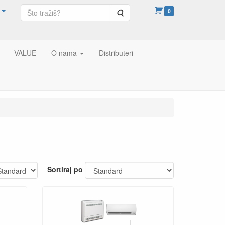
Pretraga
0
VALUE
O nama
Distributeri
Sortiraj po