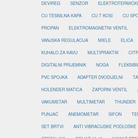
DEVIREG
SENZOR
ELEKTROTERMIČK
CU TESNILNA KAPA
CU T KOSI
CU SP
PROPAN
ELEKTROMAGNETNI VENTIL
VANJSKA REGULACIJA
MIELE
ELICA
KUHALO ZA KAVU
MULTIPRAKTIK
CIT
DIGITALNI PRIJEMNIK
NOGA
FLEKSIBI
PVC SPOJKA
ADAPTER DVODIJELNI
TA
HOLENDER MATICA
ZAPORNI VENTIL
VAKUMETAR
MULTIMETAR
THUNDER
PUNJAČ
ANEMOMETAR
SIFON
TE
SET BRTVI
ANTI VIBRACIJSKE PODLOŠKE