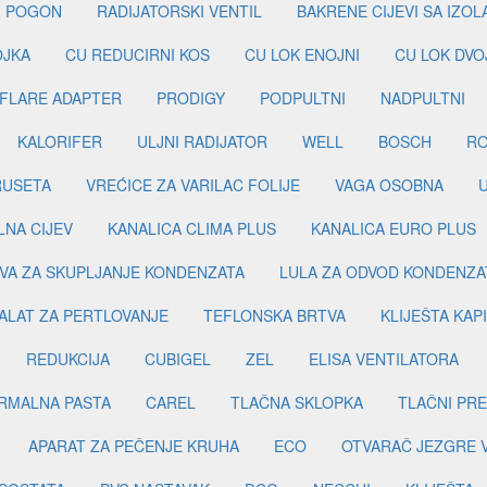
I POGON
RADIJATORSKI VENTIL
BAKRENE CIJEVI SA IZO
OJKA
CU REDUCIRNI KOS
CU LOK ENOJNI
CU LOK DVO
FLARE ADAPTER
PRODIGY
PODPULTNI
NADPULTNI
KALORIFER
ULJNI RADIJATOR
WELL
BOSCH
R
RUSETA
VREĆICE ZA VARILAC FOLIJE
VAGA OSOBNA
LNA CIJEV
KANALICA CLIMA PLUS
KANALICA EURO PLUS
VA ZA SKUPLJANJE KONDENZATA
LULA ZA ODVOD KONDENZA
ALAT ZA PERTLOVANJE
TEFLONSKA BRTVA
KLIJEŠTA KAP
REDUKCIJA
CUBIGEL
ZEL
ELISA VENTILATORA
RMALNA PASTA
CAREL
TLAČNA SKLOPKA
TLAČNI PR
APARAT ZA PEČENJE KRUHA
ECO
OTVARAČ JEZGRE 