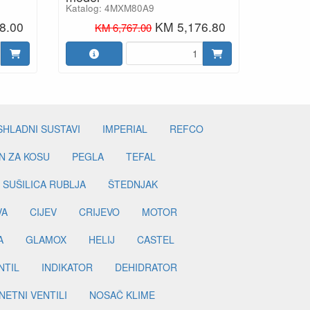
Katalog: 4MXM80A9
8.00
KM 5,176.80
KM 6,767.00
SHLADNI SUSTAVI
IMPERIAL
REFCO
N ZA KOSU
PEGLA
TEFAL
SUŠILICA RUBLJA
ŠTEDNJAK
VA
CIJEV
CRIJEVO
MOTOR
A
GLAMOX
HELIJ
CASTEL
NTIL
INDIKATOR
DEHIDRATOR
ETNI VENTILI
NOSAČ KLIME