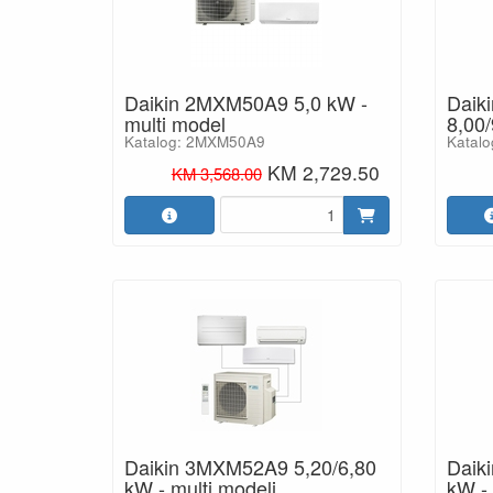
Daikin 2MXM50A9 5,0 kW -
Daik
multi model
8,00/
Katalog: 2MXM50A9
Katal
KM 2,729.50
KM 3,568.00
Daikin 3MXM52A9 5,20/6,80
Daik
kW - multi modeli
kW - 