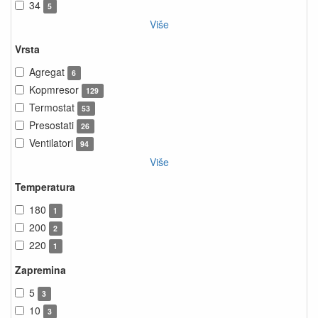
34
5
Više
Vrsta
Agregat
6
Kopmresor
129
Termostat
53
Presostati
26
Ventilatori
94
Više
Temperatura
180
1
200
2
220
1
Zapremina
5
3
10
3