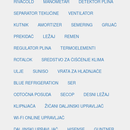
RIVACOLD
MANOMETAR
DETEKTOR PLINA
SEPARATOR TEKUĆINE
VENTILATOR
KUTNIK
AMORTIZER
SEMERING
GRIJAČ
PREKIDAČ
LEŽAJ
REMEN
REGULATOR PLINA
TERMOELEMENTI
ROTALOK
SREDSTVO ZA ČIŠĆENJE KLIMA
ULJE
SUNISO
VRATA ZA HLADNJAČE
BLUE REFRIGERATION
SER
ODTOČNA POSUDA
SECOP
DESNI LEŽAJ
KLIPNJAČA
ŽIČANI DALJINSKI UPRAVLJAČ
WI-FI ONLINE UPRAVLJAČ
DALJINSKI UPRAVLJAČ
HISENSE
GUNTNER