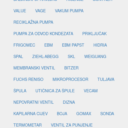
VALUE
VAGE
VAKUM PUMPA
RECIKLAŽNA PUMPA
PUMPA ZA ODVOD KONDEZATA
PRIKLJUČAK
FRIGOMEC
EBM
EBM PAPST
HIDRIA
SPAL
ZIEHL-ABEGG
SKL
WEIGUANG
MEMBRANSKI VENTIL
BITZER
FUCHS RENISO
MIKROPROCESOR
TULJAVA
ŠPULA
UTIČNICA ZA ŠPULE
VECAM
NEPOVRATNI VENTIL
DIZNA
KAPILARNA CIJEV
BOJA
GOMAX
SONDA
TERMOMETAR
VENTIL ZA PUNJENJE