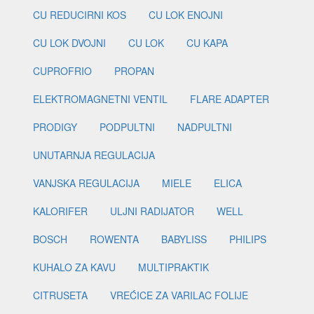
CU REDUCIRNI KOS
CU LOK ENOJNI
CU LOK DVOJNI
CU LOK
CU KAPA
CUPROFRIO
PROPAN
ELEKTROMAGNETNI VENTIL
FLARE ADAPTER
PRODIGY
PODPULTNI
NADPULTNI
UNUTARNJA REGULACIJA
VANJSKA REGULACIJA
MIELE
ELICA
KALORIFER
ULJNI RADIJATOR
WELL
BOSCH
ROWENTA
BABYLISS
PHILIPS
KUHALO ZA KAVU
MULTIPRAKTIK
CITRUSETA
VREĆICE ZA VARILAC FOLIJE