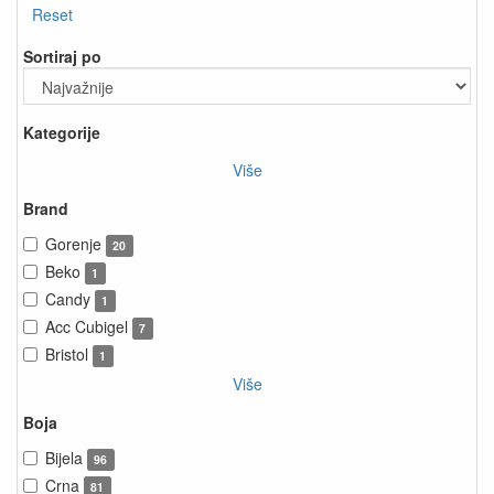
Reset
Sortiraj po
Kategorije
Više
Brand
Gorenje
20
Beko
1
Candy
1
Acc Cubigel
7
Bristol
1
Više
Boja
Bijela
96
Crna
81