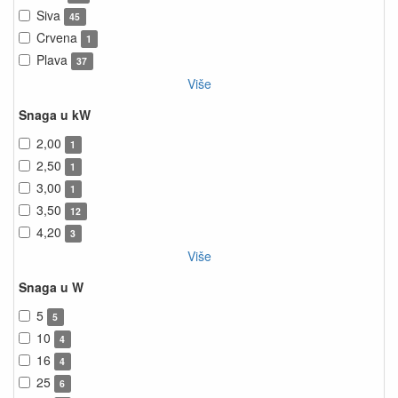
Siva
45
Crvena
1
Plava
37
Više
Snaga u kW
2,00
1
2,50
1
3,00
1
3,50
12
4,20
3
Više
Snaga u W
5
5
10
4
16
4
25
6