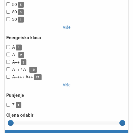
50
5
80
5
30
1
Više
Energetska klasa
A
4
A+
2
A++
3
A++ / A+
19
A+++ / A++
21
Više
Punjenje
7
1
Cijena odabir