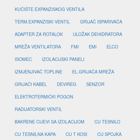
KUĆIŠTE EXPANZISKOG VENTILA
TERM.EXPANZISKI VENTIL
GRIJAČ ISPARIVAČA
ADAPTER ZA ROTALOK
ULOŽAK DEHIDRATORA
MREŽA VENTILATORA
FMI
EMI
ELCO
ISOMEC
IZOLACIJSKI PANELI
IZMJENJIVAČ TOPLINE
EL.GRIJAČA MREŽA
GRIJAČI KABEL
DEVIREG
SENZOR
ELEKTROTERMIČKI POGON
RADIJATORSKI VENTIL
BAKRENE CIJEVI SA IZOLACIJOM
CU TESNILO
CU TESNILNA KAPA
CU T KOSI
CU SPOJKA