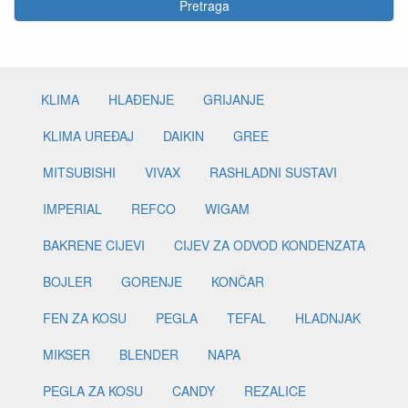
Pretraga
KLIMA
HLAĐENJE
GRIJANJE
KLIMA UREĐAJ
DAIKIN
GREE
MITSUBISHI
VIVAX
RASHLADNI SUSTAVI
IMPERIAL
REFCO
WIGAM
BAKRENE CIJEVI
CIJEV ZA ODVOD KONDENZATA
BOJLER
GORENJE
KONČAR
FEN ZA KOSU
PEGLA
TEFAL
HLADNJAK
MIKSER
BLENDER
NAPA
PEGLA ZA KOSU
CANDY
REZALICE