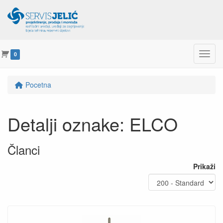
Menu
0
Pocetna
Detalji oznake: ELCO
Članci
Prikaži