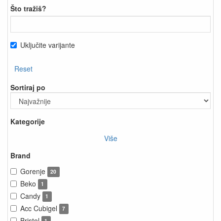
Što tražiš?
Uključite varijante
Reset
Sortiraj po
Kategorije
Više
Brand
Gorenje
20
Beko
1
Candy
1
Acc Cubigel
7
Bristol