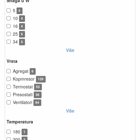
Snaga u W
5
5
10
4
16
4
25
6
34
5
Više
Vrsta
Agregat
6
Kopmresor
129
Termostat
53
Presostati
26
Ventilatori
94
Više
Temperatura
180
1
200
2