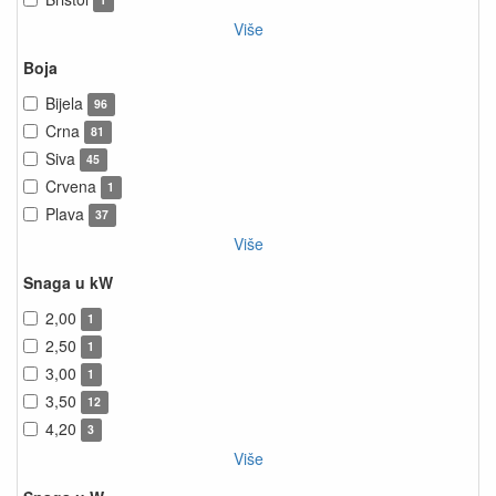
1
Više
Boja
Bijela
96
Crna
81
Siva
45
Crvena
1
Plava
37
Više
Snaga u kW
2,00
1
2,50
1
3,00
1
3,50
12
4,20
3
Više