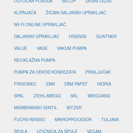
ODTOČNA POSUDA
SECOP
DESNI LEŽAJ
KLIPNJAČA
ŽIČANI DALJINSKI UPRAVLJAČ
WI-FI ONLINE UPRAVLJAČ
DALJINSKI UPRAVLJAČ
HISENSE
GUNTNER
VALUE
VAGE
VAKUM PUMPA
RECIKLAŽNA PUMPA
PUMPA ZA ODVOD KONDEZATA
PRIKLJUČAK
FRIGOMEC
EBM
EBM PAPST
HIDRIA
SPAL
ZIEHL-ABEGG
SKL
WEIGUANG
MEMBRANSKI VENTIL
BITZER
FUCHS RENISO
MIKROPROCESOR
TULJAVA
ŠPULA
UTIČNICA ZA ŠPULE
VECAM