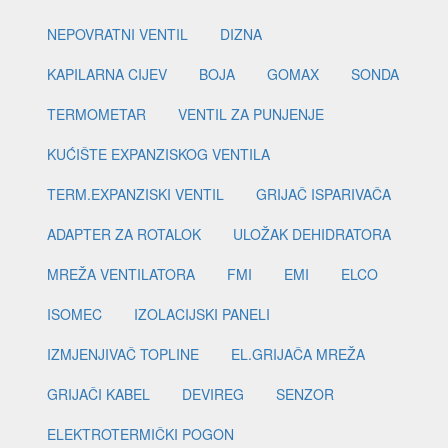
NEPOVRATNI VENTIL
DIZNA
KAPILARNA CIJEV
BOJA
GOMAX
SONDA
TERMOMETAR
VENTIL ZA PUNJENJE
KUĆIŠTE EXPANZISKOG VENTILA
TERM.EXPANZISKI VENTIL
GRIJAČ ISPARIVAČA
ADAPTER ZA ROTALOK
ULOŽAK DEHIDRATORA
MREŽA VENTILATORA
FMI
EMI
ELCO
ISOMEC
IZOLACIJSKI PANELI
IZMJENJIVAČ TOPLINE
EL.GRIJAČA MREŽA
GRIJAČI KABEL
DEVIREG
SENZOR
ELEKTROTERMIČKI POGON