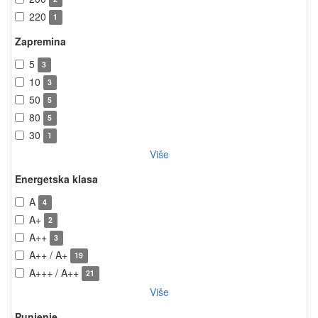
220
1
Zapremina
5
3
10
3
50
5
80
5
30
1
Više
Energetska klasa
A
4
A+
2
A++
3
A++ / A+
19
A+++ / A++
21
Više
Punjenje