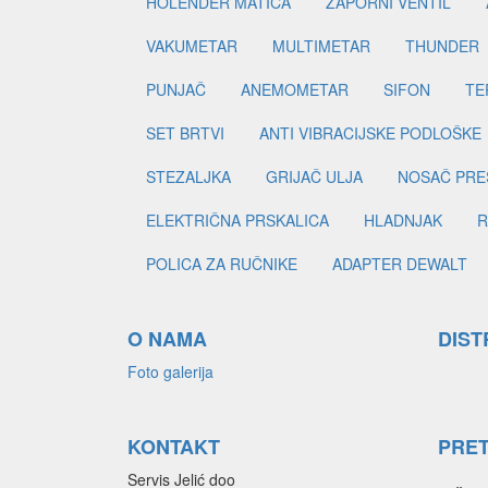
HOLENDER MATICA
ZAPORNI VENTIL
VAKUMETAR
MULTIMETAR
THUNDER
PUNJAČ
ANEMOMETAR
SIFON
TE
SET BRTVI
ANTI VIBRACIJSKE PODLOŠKE
STEZALJKA
GRIJAČ ULJA
NOSAČ PRE
ELEKTRIČNA PRSKALICA
HLADNJAK
R
POLICA ZA RUČNIKE
ADAPTER DEWALT
O NAMA
DIST
Foto galerija
KONTAKT
PRE
Servis Jelić doo