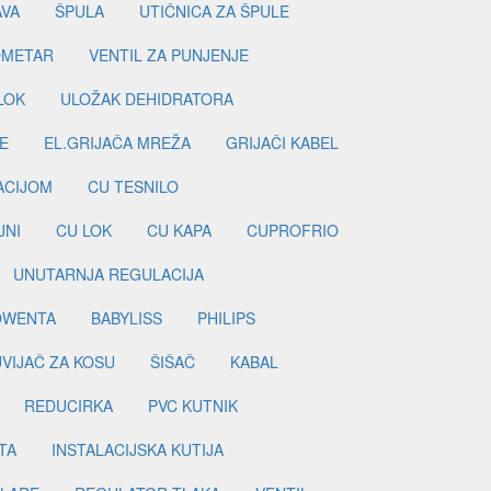
AVA
ŠPULA
UTIČNICA ZA ŠPULE
METAR
VENTIL ZA PUNJENJE
LOK
ULOŽAK DEHIDRATORA
E
EL.GRIJAČA MREŽA
GRIJAČI KABEL
LACIJOM
CU TESNILO
JNI
CU LOK
CU KAPA
CUPROFRIO
UNUTARNJA REGULACIJA
OWENTA
BABYLISS
PHILIPS
UVIJAČ ZA KOSU
ŠIŠAČ
KABAL
REDUCIRKA
PVC KUTNIK
TA
INSTALACIJSKA KUTIJA