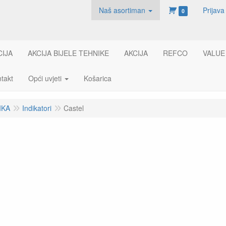
Naš asortiman
Prijava
0
CIJA
AKCIJA BIJELE TEHNIKE
AKCIJA
REFCO
VALUE
takt
Opći uvjeti
Košarica
IKA
Indikatori
Castel