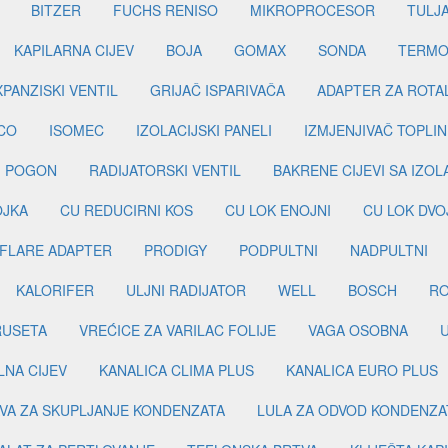
BITZER
FUCHS RENISO
MIKROPROCESOR
TULJ
KAPILARNA CIJEV
BOJA
GOMAX
SONDA
TERMO
PANZISKI VENTIL
GRIJAČ ISPARIVAČA
ADAPTER ZA ROTA
CO
ISOMEC
IZOLACIJSKI PANELI
IZMJENJIVAČ TOPLIN
I POGON
RADIJATORSKI VENTIL
BAKRENE CIJEVI SA IZO
OJKA
CU REDUCIRNI KOS
CU LOK ENOJNI
CU LOK DVO
FLARE ADAPTER
PRODIGY
PODPULTNI
NADPULTNI
KALORIFER
ULJNI RADIJATOR
WELL
BOSCH
R
RUSETA
VREĆICE ZA VARILAC FOLIJE
VAGA OSOBNA
LNA CIJEV
KANALICA CLIMA PLUS
KANALICA EURO PLUS
VA ZA SKUPLJANJE KONDENZATA
LULA ZA ODVOD KONDENZA