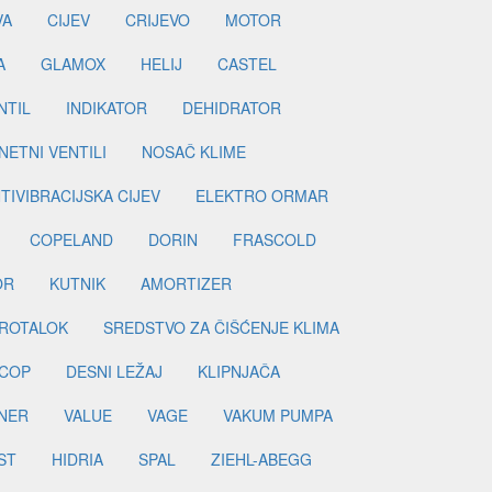
VA
CIJEV
CRIJEVO
MOTOR
A
GLAMOX
HELIJ
CASTEL
NTIL
INDIKATOR
DEHIDRATOR
ETNI VENTILI
NOSAČ KLIME
TIVIBRACIJSKA CIJEV
ELEKTRO ORMAR
COPELAND
DORIN
FRASCOLD
OR
KUTNIK
AMORTIZER
ROTALOK
SREDSTVO ZA ČIŠĆENJE KLIMA
COP
DESNI LEŽAJ
KLIPNJAČA
NER
VALUE
VAGE
VAKUM PUMPA
ST
HIDRIA
SPAL
ZIEHL-ABEGG