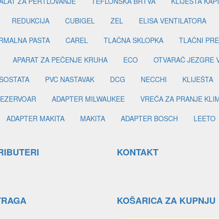
ALAT ZA PERTLOVANJE
TEFLONSKA BRTVA
KLIJEŠTA KAP
REDUKCIJA
CUBIGEL
ZEL
ELISA VENTILATORA
RMALNA PASTA
CAREL
TLAČNA SKLOPKA
TLAČNI PR
APARAT ZA PEČENJE KRUHA
ECO
OTVARAČ JEZGRE 
SOSTATA
PVC NASTAVAK
DCG
NECCHI
KLIJEŠTA
EZERVOAR
ADAPTER MILWAUKEE
VREĆA ZA PRANJE KLI
ADAPTER MAKITA
MAKITA
ADAPTER BOSCH
LEETO
RIBUTERI
KONTAKT
TRAGA
KOŠARICA ZA KUPNJU