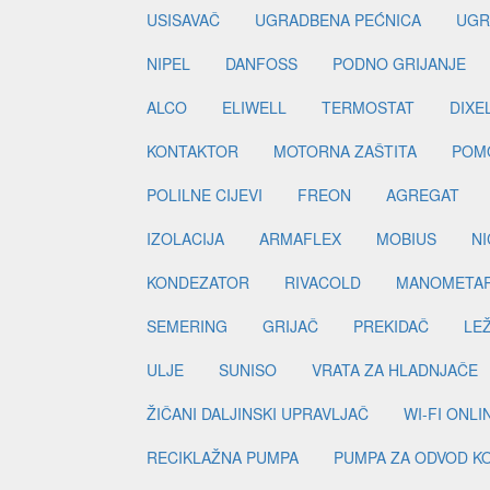
USISAVAČ
UGRADBENA PEĆNICA
UGR
NIPEL
DANFOSS
PODNO GRIJANJE
ALCO
ELIWELL
TERMOSTAT
DIXE
KONTAKTOR
MOTORNA ZAŠTITA
POM
POLILNE CIJEVI
FREON
AGREGAT
IZOLACIJA
ARMAFLEX
MOBIUS
N
KONDEZATOR
RIVACOLD
MANOMETA
SEMERING
GRIJAČ
PREKIDAČ
LE
ULJE
SUNISO
VRATA ZA HLADNJAČE
ŽIČANI DALJINSKI UPRAVLJAČ
WI-FI ONL
RECIKLAŽNA PUMPA
PUMPA ZA ODVOD K