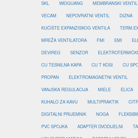
SKL
WEIGUANG
MEMBRANSKI VENTIL
VECAM
NEPOVRATNI VENTIL
DIZNA
KUĆIŠTE EXPANZISKOG VENTILA
TERM.EX
MREŽA VENTILATORA
FMI
EMI
EL
DEVIREG
SENZOR
ELEKTROTERMIČK
CU TESNILNA KAPA
CU T KOSI
CU SP
PROPAN
ELEKTROMAGNETNI VENTIL
VANJSKA REGULACIJA
MIELE
ELICA
KUHALO ZA KAVU
MULTIPRAKTIK
CIT
DIGITALNI PRIJEMNIK
NOGA
FLEKSIBI
PVC SPOJKA
ADAPTER DVODIJELNI
TA