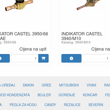
KATOR CASTEL 3950/66
INDIKATOR CASTEL
SAE
3940/M10
g: 3950/66
Katalog: 3940/M10
Cijena na upit
Cijena na
A UREĐAJ
DAIKIN
GREE
MITSUBISHI
VIVAX
RA
DVOD KONDENZATA
BOJLER
GORENJE
KONČAR
FE
A
PEGLA ZA KOSU
CANDY
REZALICE
SEVERIN