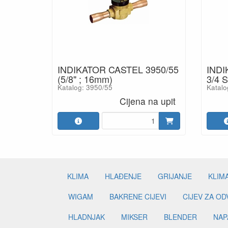
INDIKATOR CASTEL 3950/55
INDI
(5/8" ; 16mm)
3/4 
Katalog: 3950/55
Katalo
Cijena na upit
KLIMA
HLAĐENJE
GRIJANJE
KLIM
WIGAM
BAKRENE CIJEVI
CIJEV ZA O
HLADNJAK
MIKSER
BLENDER
NAP