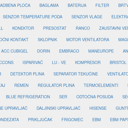
ADBENA PLOČA
BAGLAMA
BATERIJA
FILTER
BRT
SENZOR TEMPERATURE PODA
SENZOR VLAGE
ELEKTR
LL
KONEKTOR
PRESOSTAT
RANCO
ZAUSTAVNI VE
OĆNI KONTAKT
SKLOPNIK
MOTOR VENTILATORA
MAGN
ACC CUBIGEL
DORIN
EMBRACO
MANEUROPE
AN
ICCONS
ISPARIVAČ
LU - VE
KOMPRESOR
BRISTOL
R
DETEKTOR PLINA
SEPARATOR TEKUĆINE
VENTILAT
ŽAJ
REMEN
REGULATOR PLINA
TERMOELEMENTI
BLUE REFRIGERATION
SER
ODTOČNA POSUDA
SE
INE UPRAVLJAČ
DALJINSKI UPRAVLJAČ
HISENSE
GUNT
ONDEZATA
PRIKLJUČAK
FRIGOMEC
EBM
EBM PAP