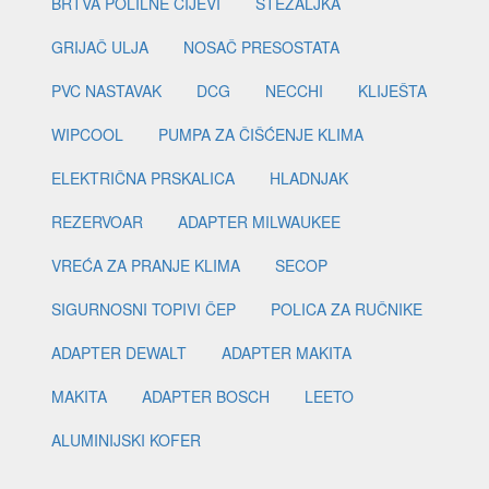
BRTVA POLILNE CIJEVI
STEZALJKA
GRIJAČ ULJA
NOSAČ PRESOSTATA
PVC NASTAVAK
DCG
NECCHI
KLIJEŠTA
WIPCOOL
PUMPA ZA ČIŠĆENJE KLIMA
ELEKTRIČNA PRSKALICA
HLADNJAK
REZERVOAR
ADAPTER MILWAUKEE
VREĆA ZA PRANJE KLIMA
SECOP
SIGURNOSNI TOPIVI ČEP
POLICA ZA RUČNIKE
ADAPTER DEWALT
ADAPTER MAKITA
MAKITA
ADAPTER BOSCH
LEETO
ALUMINIJSKI KOFER