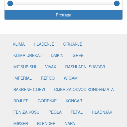
Pretraga
KLIMA
HLAĐENJE
GRIJANJE
KLIMA UREĐAJ
DAIKIN
GREE
MITSUBISHI
VIVAX
RASHLADNI SUSTAVI
IMPERIAL
REFCO
WIGAM
BAKRENE CIJEVI
CIJEV ZA ODVOD KONDENZATA
BOJLER
GORENJE
KONČAR
FEN ZA KOSU
PEGLA
TEFAL
HLADNJAK
MIKSER
BLENDER
NAPA