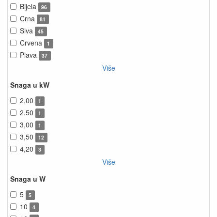
Bijela
96
Crna
81
Siva
45
Crvena
1
Plava
37
Više
Snaga u kW
2,00
1
2,50
1
3,00
1
3,50
12
4,20
3
Više
Snaga u W
5
5
10
4