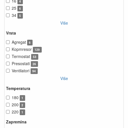
16
4
25
6
34
5
Više
Vrsta
Agregat
6
Kopmresor
129
Termostat
53
Presostati
26
Ventilatori
94
Više
Temperatura
180
1
200
2
220
1
Zapremina