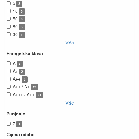
5
3
10
3
50
5
80
5
30
1
Više
Energetska klasa
A
4
A+
2
A++
3
A++ / A+
19
A+++ / A++
21
Više
Punjenje
7
1
Cijena odabir