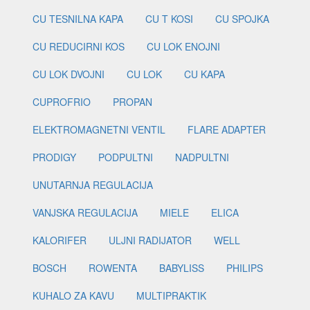
CU TESNILNA KAPA
CU T KOSI
CU SPOJKA
CU REDUCIRNI KOS
CU LOK ENOJNI
CU LOK DVOJNI
CU LOK
CU KAPA
CUPROFRIO
PROPAN
ELEKTROMAGNETNI VENTIL
FLARE ADAPTER
PRODIGY
PODPULTNI
NADPULTNI
UNUTARNJA REGULACIJA
VANJSKA REGULACIJA
MIELE
ELICA
KALORIFER
ULJNI RADIJATOR
WELL
BOSCH
ROWENTA
BABYLISS
PHILIPS
KUHALO ZA KAVU
MULTIPRAKTIK