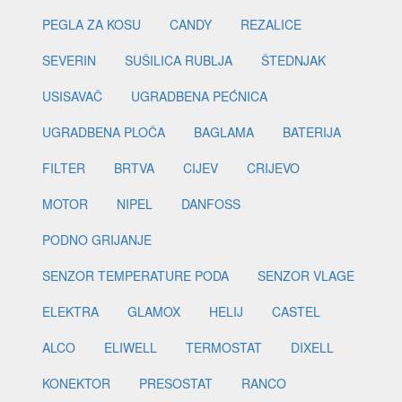
PEGLA ZA KOSU
CANDY
REZALICE
SEVERIN
SUŠILICA RUBLJA
ŠTEDNJAK
USISAVAČ
UGRADBENA PEĆNICA
UGRADBENA PLOČA
BAGLAMA
BATERIJA
FILTER
BRTVA
CIJEV
CRIJEVO
MOTOR
NIPEL
DANFOSS
PODNO GRIJANJE
SENZOR TEMPERATURE PODA
SENZOR VLAGE
ELEKTRA
GLAMOX
HELIJ
CASTEL
ALCO
ELIWELL
TERMOSTAT
DIXELL
KONEKTOR
PRESOSTAT
RANCO