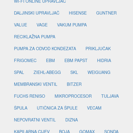
WI-FI ONLINE UPRAVLJAČ
DALJINSKI UPRAVLJAČ
HISENSE
GUNTNER
VALUE
VAGE
VAKUM PUMPA
RECIKLAŽNA PUMPA
PUMPA ZA ODVOD KONDEZATA
PRIKLJUČAK
FRIGOMEC
EBM
EBM PAPST
HIDRIA
SPAL
ZIEHL-ABEGG
SKL
WEIGUANG
MEMBRANSKI VENTIL
BITZER
FUCHS RENISO
MIKROPROCESOR
TULJAVA
ŠPULA
UTIČNICA ZA ŠPULE
VECAM
NEPOVRATNI VENTIL
DIZNA
KAPILARNA CIJEV
BOJA
GOMAX
SONDA