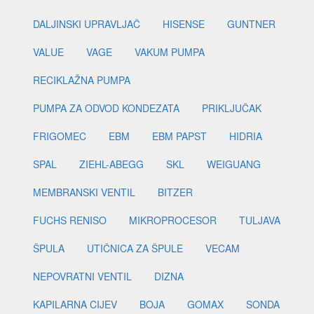
DALJINSKI UPRAVLJAČ
HISENSE
GUNTNER
VALUE
VAGE
VAKUM PUMPA
RECIKLAŽNA PUMPA
PUMPA ZA ODVOD KONDEZATA
PRIKLJUČAK
FRIGOMEC
EBM
EBM PAPST
HIDRIA
SPAL
ZIEHL-ABEGG
SKL
WEIGUANG
MEMBRANSKI VENTIL
BITZER
FUCHS RENISO
MIKROPROCESOR
TULJAVA
ŠPULA
UTIČNICA ZA ŠPULE
VECAM
NEPOVRATNI VENTIL
DIZNA
KAPILARNA CIJEV
BOJA
GOMAX
SONDA