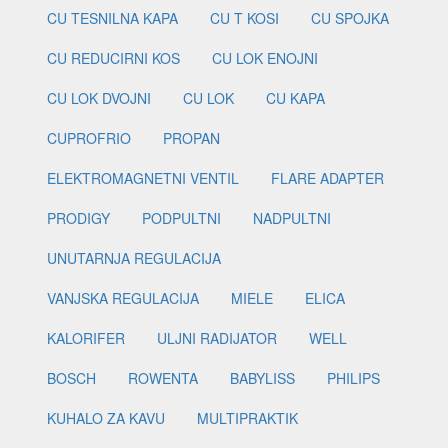
CU TESNILNA KAPA
CU T KOSI
CU SPOJKA
CU REDUCIRNI KOS
CU LOK ENOJNI
CU LOK DVOJNI
CU LOK
CU KAPA
CUPROFRIO
PROPAN
ELEKTROMAGNETNI VENTIL
FLARE ADAPTER
PRODIGY
PODPULTNI
NADPULTNI
UNUTARNJA REGULACIJA
VANJSKA REGULACIJA
MIELE
ELICA
KALORIFER
ULJNI RADIJATOR
WELL
BOSCH
ROWENTA
BABYLISS
PHILIPS
KUHALO ZA KAVU
MULTIPRAKTIK