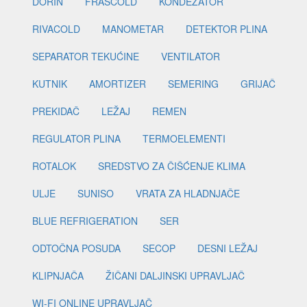
DORIN
FRASCOLD
KONDEZATOR
RIVACOLD
MANOMETAR
DETEKTOR PLINA
SEPARATOR TEKUĆINE
VENTILATOR
KUTNIK
AMORTIZER
SEMERING
GRIJAČ
PREKIDAČ
LEŽAJ
REMEN
REGULATOR PLINA
TERMOELEMENTI
ROTALOK
SREDSTVO ZA ČIŠĆENJE KLIMA
ULJE
SUNISO
VRATA ZA HLADNJAČE
BLUE REFRIGERATION
SER
ODTOČNA POSUDA
SECOP
DESNI LEŽAJ
KLIPNJAČA
ŽIČANI DALJINSKI UPRAVLJAČ
WI-FI ONLINE UPRAVLJAČ