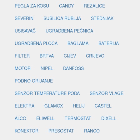
PEGLA ZA KOSU
CANDY
REZALICE
SEVERIN
SUŠILICA RUBLJA
ŠTEDNJAK
USISAVAČ
UGRADBENA PEĆNICA
UGRADBENA PLOČA
BAGLAMA
BATERIJA
FILTER
BRTVA
CIJEV
CRIJEVO
MOTOR
NIPEL
DANFOSS
PODNO GRIJANJE
SENZOR TEMPERATURE PODA
SENZOR VLAGE
ELEKTRA
GLAMOX
HELIJ
CASTEL
ALCO
ELIWELL
TERMOSTAT
DIXELL
KONEKTOR
PRESOSTAT
RANCO