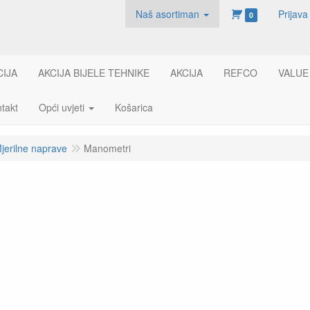
Naš asortiman
Prijava
0
CIJA
AKCIJA BIJELE TEHNIKE
AKCIJA
REFCO
VALUE
takt
Opći uvjeti
Košarica
jerilne naprave
Manometri