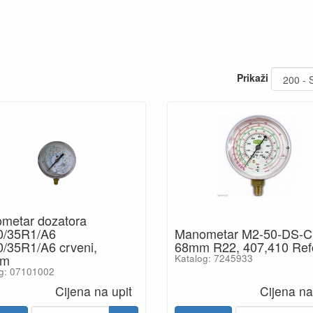
Prikaži
metar dozatora
/35R1/A6
Manometar M2-50-DS-C
/35R1/A6 crveni,
68mm R22, 407,410 Ref
am
Katalog: 7245933
g: 07101002
Cijena na upit
Cijena na