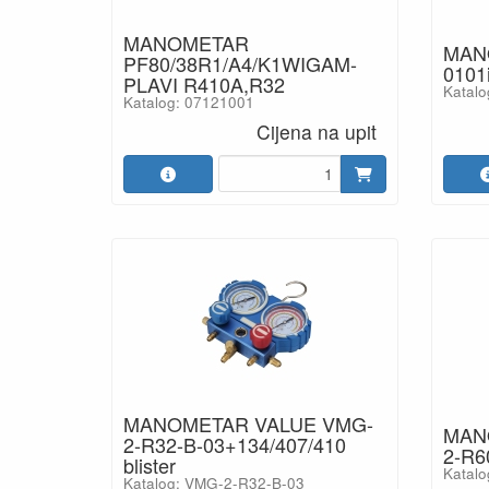
MANOMETAR
MAN
PF80/38R1/A4/K1WIGAM-
0101i
PLAVI R410A,R32
Katalo
Katalog: 07121001
Cijena na upit
MANOMETAR VALUE VMG-
MAN
2-R32-B-03+134/407/410
2-R60
blister
Katal
Katalog: VMG-2-R32-B-03