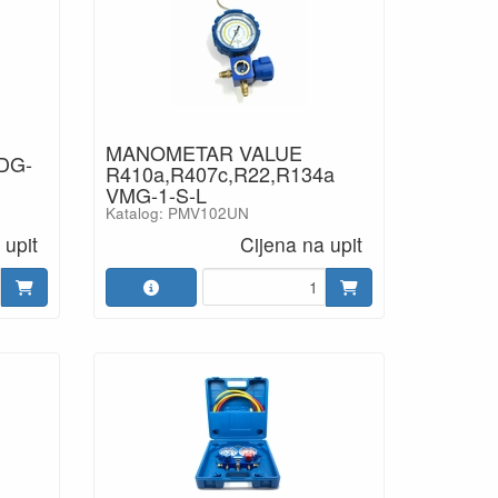
MANOMETAR VALUE
DG-
R410a,R407c,R22,R134a
VMG-1-S-L
Katalog: PMV102UN
 upit
Cijena na upit