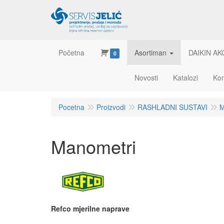
Početna
Asortiman
DAIKIN AK
0
Novosti
Katalozi
Kon
Pocetna
Proizvodi
RASHLADNI SUSTAVI
M
Manometri
Refco mjerilne naprave